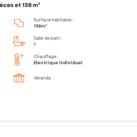
èces et 138 m²
Surface habitable :
138m²
Salle de bain
:
1
Chauffage :
Électrique individuel
Véranda