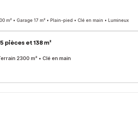
00 m² • Garage 17 m² • Plain-pied • Clé en main • Lumineux
5 pièces et 138 m²
errain 2300 m² • Clé en main
eaux
 300 m².
 véranda lumineuse exposée sud-ouest ouverte sur le jardin.
és, buanderie.
ble (gîte, logement, activité).
 électricité refaite, toiture entretenue.
es.