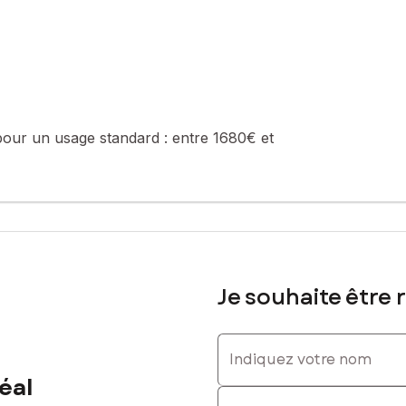
sé sont disponibles sur le site Géorisques : www.georisques.gouv.fr
Tél. : 06 65 42 90 59, E-mail : heloise.frappier-leal@safti.fr - EI 
pour un usage standard :
entre 1680€ et
Je souhaite être 
Indiquez votre nom
éal
Indiquez votre prénom