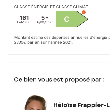
Les informations sur les risques auxquels ce bien est expo
CLASSE ÉNERGIE ET CLASSE CLIMAT
i
Prix de vente : 289 000 €
161
5*
C
Honoraires charge vendeur
kWh/m².
an
kgCO₂/m².
an
Contactez votre conseiller SAFTI : Héloïse FRAPPIER-LÉAL, 
numéro 522 892 629
Montant estimé des dépenses annuelles d'énergie 
2330€ par an sur l'année 2021.
Ce bien vous est proposé par :
Héloïse Frappier-L