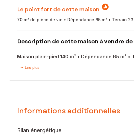
Le point fort de cette maison
70 m² de pièce de vie • Dépendance 65 m² • Terrain 23
Description de cette maison à vendre de 
Maison plain-pied 140 m² • Dépendance 65 m² • T
SOUS OFFRE !! CUSSAC-FORT-MÉDOC – À 40 min de Bord
Lire plus
Maison de plain-pied d’env. 140 m², sur terrain arboré de 2
Pièce de vie de 70 m² avec séjour traversant, cheminée et
3 chambres, salle de bain (baignoire + douche), WC sépar
Dépendance indépendante de 65 m², électrifiée et aménagea
Informations additionnelles
Garage attenant de 17 m².
Maison clé en main : climatisation réversible, double vitrage,
Environnement calme, proche écoles, commerces et servic
Bilan énergétique