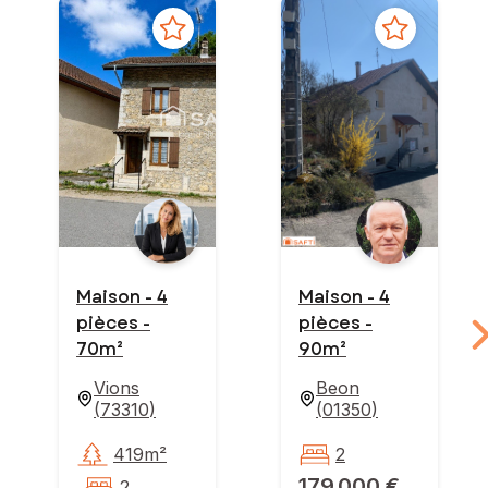
Maison - 4
Maison - 4
pièces -
pièces -
70m²
90m²
Vions
Beon
(
73310
)
(
01350
)
419m²
2
179 000 €
2