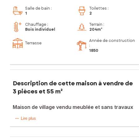
Salle de bain
:
Toilettes
:
1
2
Chauffage :
Terrain :
Bois individuel
204m²
Année de construction
Terrasse
:
1850
Description de cette maison à vendre de
3 pièces et 55 m²
Maison de village vendu meublée et sans travaux
Située dans la charmante commune de Culoz (01350), cette
Lire plus
maison rénovée est vendu entièrement meublée de 55 m²
sur un terrain de 204 m² offre un cadre de vie paisible,
proche de toutes les commodités. L'environnement calme