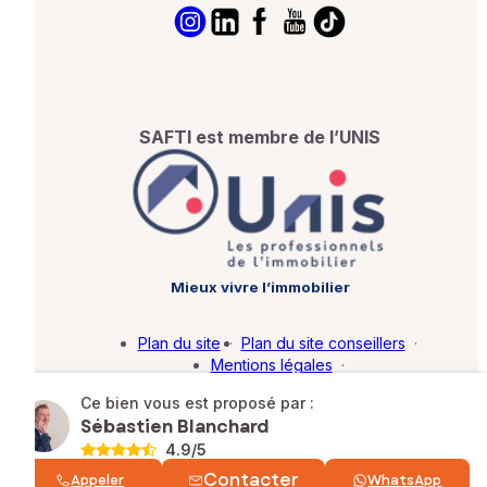
SAFTI est membre de l’UNIS
Mieux vivre l’immobilier
Plan du site
·
Plan du site conseillers
·
Mentions légales
·
Politique de protection des données
·
Ce bien vous est proposé par :
Barème d'honoraires
·
Paramétrer mes cookies
Sébastien Blanchard
4.9
/5
© SAFTI 2026. Tous droits réservés.
Contacter
Appeler
WhatsApp