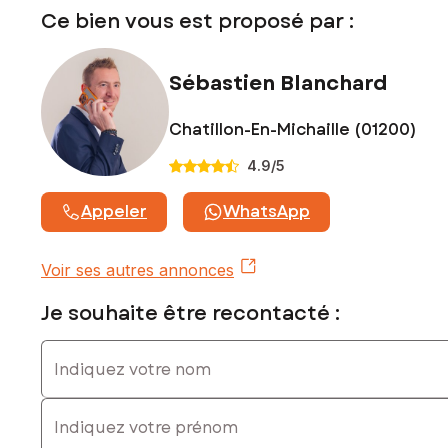
Ce bien vous est proposé par :
Prix de vente : 192 000 €
Honoraires charge vendeur
Sébastien Blanchard
Contactez votre conseiller SAFTI : Sébastien BLANCHARD,
Tél. : 0630719099, E-mail : sebastien.blanchard@safti.fr - EI
- Agent commercial immatriculé au RSAC de Bourg-en-
Chatillon-En-Michaille (01200)
Bresse sous le numéro 903 225 084
4.9
/5
Appeler
WhatsApp
Voir ses autres annonces
Je souhaite être recontacté :
Indiquez votre nom
Indiquez votre prénom