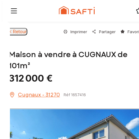
Retour
Imprimer
Partager
Favor
Maison à vendre à CUGNAUX de
101m²
312 000 €
Cugnaux - 31270
Réf 1657416