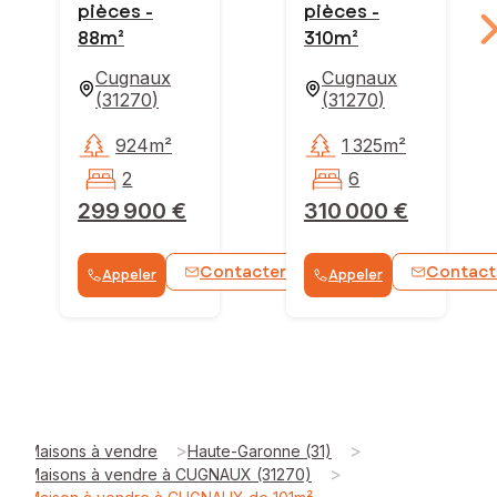
pièces -
pièces -
88m²
310m²
Cugnaux
Cugnaux
(
31270
)
(
31270
)
924m²
1 325m²
2
6
299 900 €
310 000 €
Contacter
Contact
Appeler
Appeler
WhatsApp
>
>
Maisons à vendre
Haute-Garonne (31)
>
Maisons à vendre à CUGNAUX (31270)