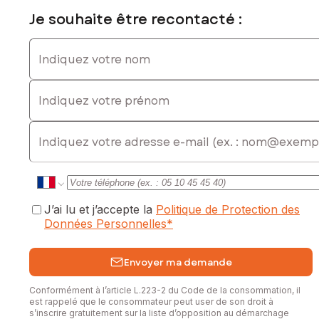
Prix de vente : 312 000 €
Je souhaite être recontacté :
Honoraires charge vendeur
Indiquez votre nom
Contactez votre conseiller SAFTI : Frédérique TABARANT,
Tél. : 0622298185, E-mail : frederique.tabarant@safti.fr - EI -
Agent commercial immatriculé au RSAC de Toulouse sous le
Indiquez votre prénom
numéro 833651243
E-mail
J’ai lu et j’accepte la
Politique de Protection des
Données Personnelles
*
Envoyer ma demande
Conformément à l’article L.223-2 du Code de la consommation, il
est rappelé que le consommateur peut user de son droit à
s’inscrire gratuitement sur la liste d’opposition au démarchage