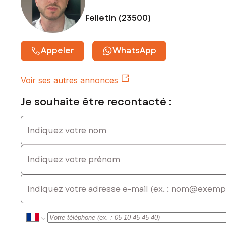
Felletin (23500)
Contactez votre conseiller SAFTI : Aymeric COLLIN, Tél. :
0660650079, E-mail : aymeric.collin@safti.fr - EI - Agent
commercial immatriculé au RSAC de Guéret sous le numéro
933257875
Appeler
WhatsApp
Voir ses autres annonces
Je souhaite être recontacté :
Indiquez votre nom
Indiquez votre prénom
E-mail