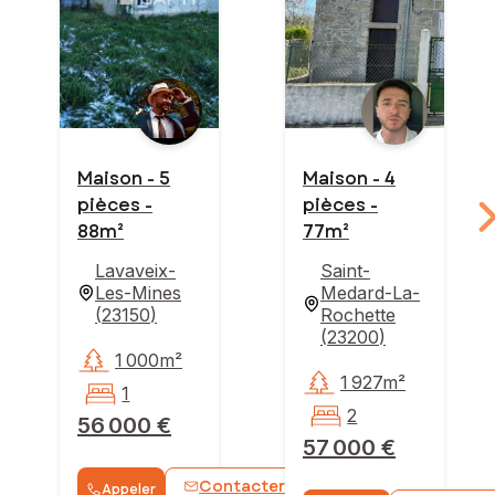
Maison - 5
Maison - 4
pièces -
pièces -
88m²
77m²
Lavaveix-
Saint-
Les-Mines
Medard-La-
(
23150
)
Rochette
(
23200
)
1 000m²
1 927m²
1
2
56 000 €
57 000 €
Contacter
Appeler
WhatsApp