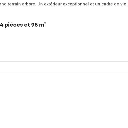
and terrain arboré. Un extérieur exceptionnel et un cadre de vie r
4 pièces et 95 m²
ffre un cadre de vie rare, où l’extérieur devient un véritable art 
n garage pratique pour le quotidien.
: un terrain arboré de 1400 m² environ, préservé et généreux, où c
aux soirées d’été. La piscine, parfaitement intégrée, promet détente 
 de cette maison au fort pouvoir d’attraction. Un environnement rec
sé sont disponibles sur le site Géorisques : www.georisques.gouv.fr