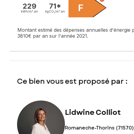
Contactez votre conseiller SAFTI : Lidwine COLLIOT, Tél. :
229
71*
F
kWh/m².
an
kgCO₂/m².
an
Montant estimé des dépenses annuelles d'énergie 
3810€ par an sur l'année 2021.
Ce bien vous est proposé par :
Lidwine Colliot
Romaneche-Thorins (71570)