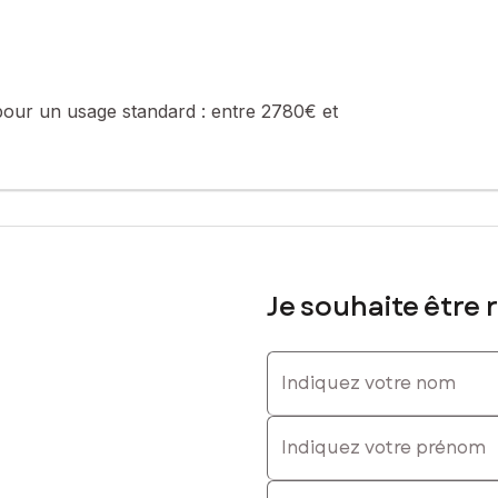
 0651072036, E-mail : lidwine.colliot@safti.fr - EI - Agent commer
pour un usage standard :
entre 2780€ et
Je souhaite être 
Indiquez votre nom
Indiquez votre prénom
E-mail