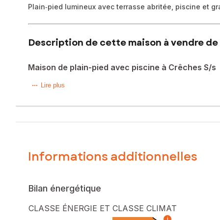
Plain‑pied lumineux avec terrasse abritée, piscine et gr
Description de cette maison à vendre de 
Maison de plain-pied avec piscine à Crêches S/s
À Crêches-sur-Saône, maison de plain-pied d’environ 95 m² o
Lire plus
sur un intérieur fonctionnel comprenant trois chambres et u
Mais le véritable charme de cette maison se révèle dehors 
prolongement de la maison, invite aux repas en plein air et 
Quelques travaux permettront de révéler tout le potentiel
Informations additionnelles
envie de s’y projeter.
Les informations sur les risques auxquels ce bien est expo
Bilan énergétique
Prix de vente : 249 000 €
Honoraires charge vendeur
CLASSE ÉNERGIE ET CLASSE CLIMAT
i