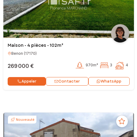
Maison - 4 pièces - 102m²
Benon
(
17170
)
269 000 €
970m²
3
4
Contacter
Appeler
WhatsApp
Nouveauté