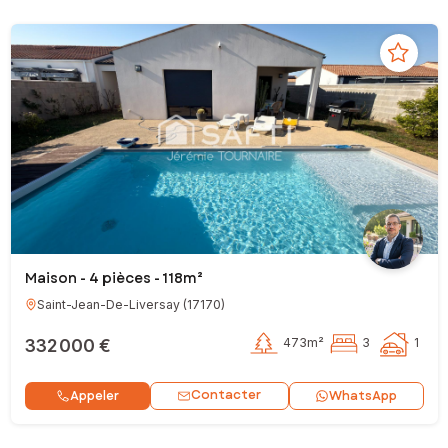
Maison - 4 pièces - 118m²
Saint-Jean-De-Liversay
(
17170
)
332 000 €
473m²
3
1
Contacter
Appeler
WhatsApp