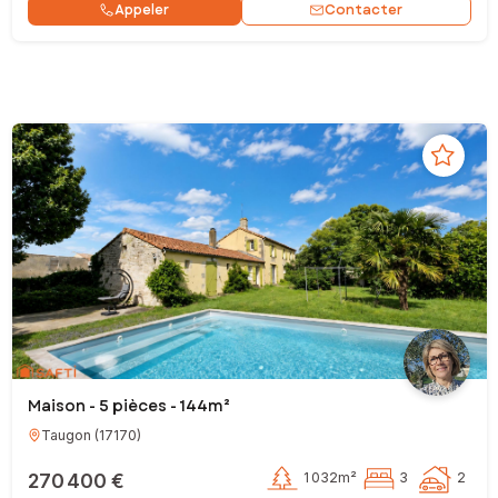
Contacter
Appeler
Maison - 5 pièces - 144m²
Taugon
(
17170
)
270 400 €
1 032m²
3
2