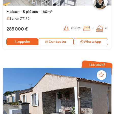
Maison - 5 pièces - 160m²
Benon
(
17170
)
285 000 €
650m²
3
2
Contacter
Appeler
WhatsApp
Exclusivité