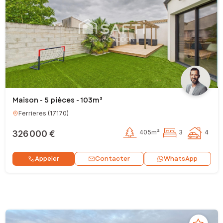
Maison - 5 pièces - 103m²
Ferrieres
(
17170
)
326 000 €
405m²
3
4
Contacter
Appeler
WhatsApp