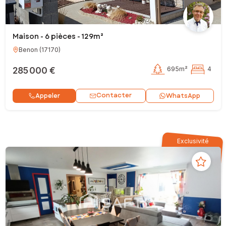
Maison - 6 pièces - 129m²
Benon
(
17170
)
285 000 €
695m²
4
Contacter
Appeler
WhatsApp
Exclusivité