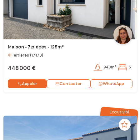
Maison - 7 pièces - 125m²
Ferrieres
(
17170
)
448 000 €
940m²
5
Contacter
Appeler
WhatsApp
Exclusivité