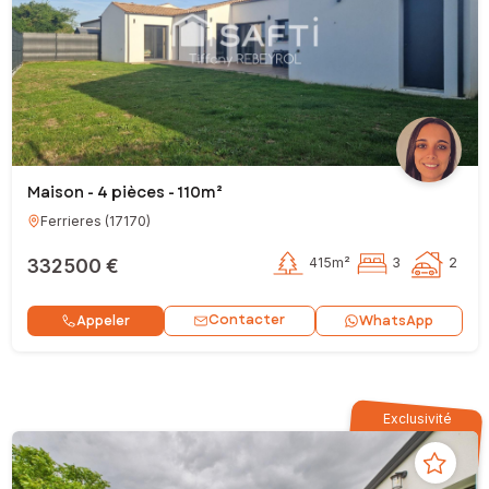
Maison - 4 pièces - 110m²
Ferrieres
(
17170
)
332 500 €
415m²
3
2
Contacter
Appeler
WhatsApp
Exclusivité