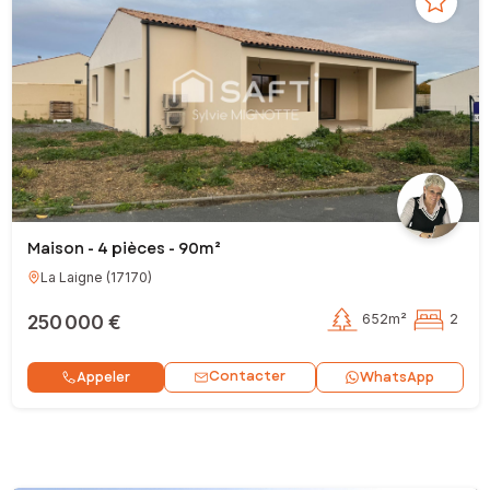
Maison - 4 pièces - 90m²
La Laigne
(
17170
)
250 000 €
652m²
2
Contacter
Appeler
WhatsApp