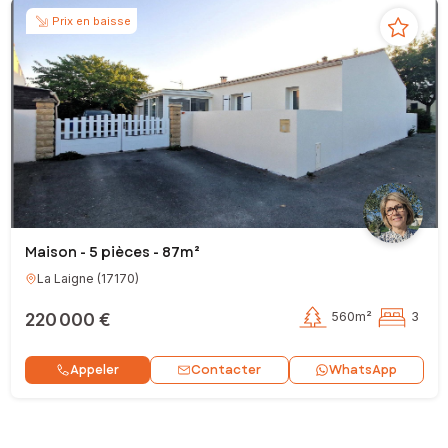
Prix en baisse
Maison - 5 pièces - 87m²
La Laigne
(
17170
)
220 000 €
560m²
3
Contacter
Appeler
WhatsApp