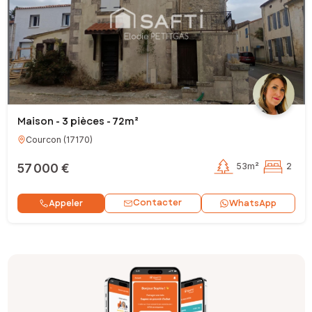
Maison - 3 pièces - 72m²
Courcon
(
17170
)
57 000 €
53m²
2
Contacter
Appeler
WhatsApp