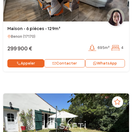
Maison - 6 pièces - 129m²
Benon
(
17170
)
299 900 €
695m²
4
Contacter
Appeler
WhatsApp