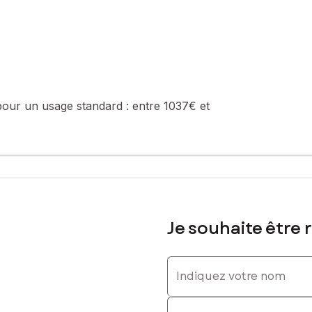
d’environ 10 m², idéale pour un bureau indépendant, une chambre d’
la maison, des volets roulants électriques,
, elle bénéficie du tout à l'égout, de la fibre, une cheminée parfaite
pour un usage standard :
entre 1037€ et
ue, offrant un cadre de vie rare au cœur du village.
ires.
e pour organiser votre visite.
Je souhaite être 
sé sont disponibles sur le site Géorisques : www.georisques.gouv.fr
Indiquez votre nom
. : 0698184587, E-mail : aurelie.chaussard@safti.fr - EI - Agent co
Indiquez votre prénom