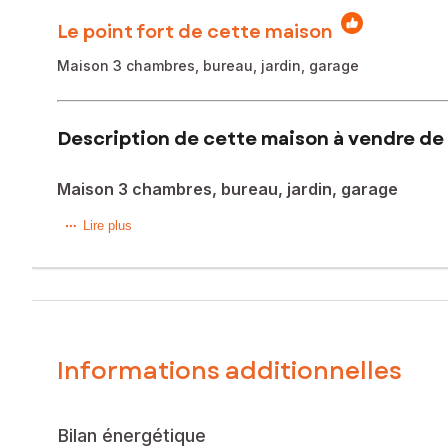
Le point fort de cette maison
Maison 3 chambres, bureau, jardin, garage
Description de cette maison à vendre de 
Maison 3 chambres, bureau, jardin, garage
Aurélie Chaussard vous présente, au cœur du village prisé 
Lire plus
commerces, écoles et services. Un cadre de vie idéal, alli
Édifiée sur une parcelle de 214 m², cette maison en R+1 dév
exposé plein sud et piscinable, véritable écrin de détente.
Dès l’entrée, vous découvrirez un séjour / salle à manger
Informations additionnelles
Dans le prolongement, une pièce baignée de lumière, ouver
extension naturelle du séjour, offrant une belle continuité en
Une cuisine indépendante, équipée et aménagée, un WC in
Bilan énergétique
À l’étage, la maison propose trois chambres spacieuses, d