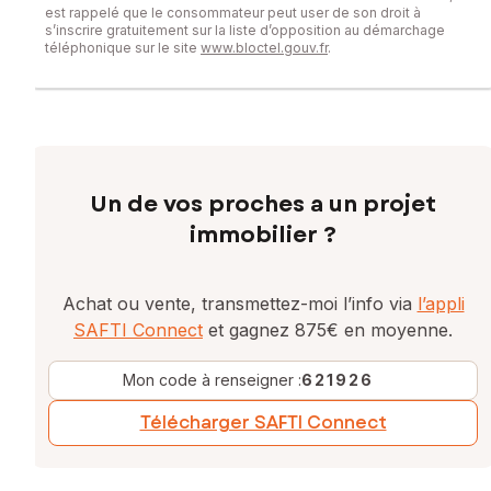
www.georisques.gouv.fr
est rappelé que le consommateur peut user de son droit à
s’inscrire gratuitement sur la liste d’opposition au démarchage
téléphonique sur le site
www.bloctel.gouv.fr
.
Prix de vente : 309 000 €
Honoraires charge vendeur
Contactez votre conseiller SAFTI : Magali CHESNEL, Tél. :
06 42 53 91 97, E-mail : magali.chesnel@safti.fr - EI - Agent
commercial immatriculé au RSAC de Rennes sous le numéro
903 456 911
Un de vos proches a un projet
immobilier ?
Achat ou vente, transmettez-moi l’info via
l’appli
SAFTI Connect
et gagnez 875€ en moyenne.
Mon code à renseigner :
621926
Télécharger SAFTI Connect