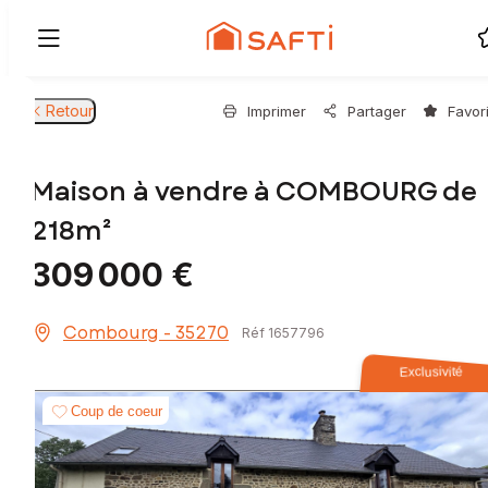
Retour
Imprimer
Partager
Favor
Maison à vendre à COMBOURG de
218m²
309 000 €
Combourg - 35270
Réf 1657796
Exclusivité
Coup de coeur