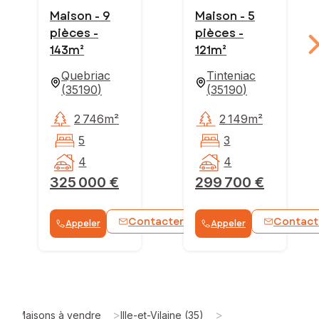
Maison - 9
Maison - 5
pièces -
pièces -
143m²
121m²
Quebriac
Tinteniac
(
35190
)
(
35190
)
2 746m²
2 149m²
5
3
4
4
325 000 €
299 700 €
Contacter
Contact
Appeler
Appeler
WhatsApp
>
>
Maisons à vendre
Ille-et-Vilaine (35)