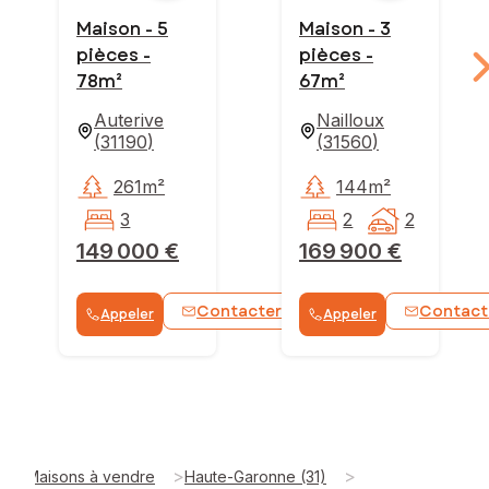
Maison - 5
Maison - 3
pièces -
pièces -
78m²
67m²
Auterive
Nailloux
(
31190
)
(
31560
)
261m²
144m²
3
2
2
149 000 €
169 900 €
Contacter
Contact
Appeler
Appeler
WhatsApp
>
>
Maisons à vendre
Haute-Garonne (31)