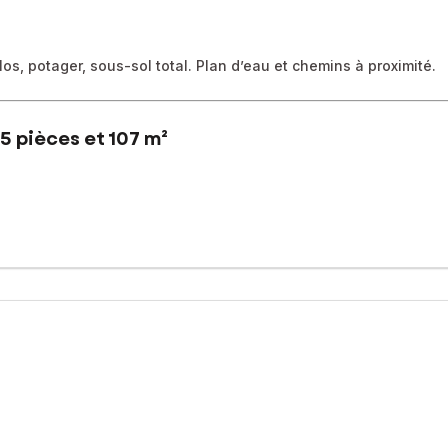
os, potager, sous-sol total. Plan d’eau et chemins à proximité.
5 pièces et 107 m²
e Vitré et Fougères, cette maison des années 60/70 bénéficie d’u
es chemins de promenade. Elle offre des volumes généreux et lumineu
ne aménagée indépendante et pièce de vie lumineuse avec deux port
re, douche, vasque et espace buanderie, ainsi que des WC indépen
e, un atelier, une cave, des rangements et des WC indépendants.
, large terrasse côté jardin, potager bordé de fruitiers, et abris de ja
n réunies sur le même niveau, un sous-sol complet et un jardin clos à
sé sont disponibles sur le site Géorisques : www.georisques.gouv.fr