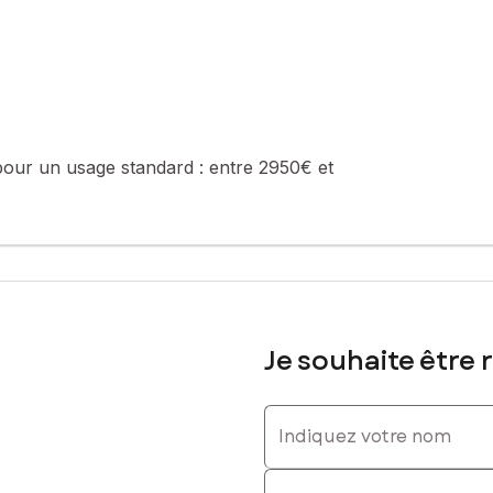
: 06 61 76 17 61, E-mail : jeanmarc.ragon@safti.fr - EI - Agent com
pour un usage standard :
entre 2950€ et
Je souhaite être 
Indiquez votre nom
Indiquez votre prénom