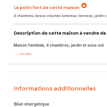
Le point fort de cette maison
4 chambres, beaux volumes lumineux, terrasse, jardin cl
Description de cette maison à vendre de 
Maison familiale, 4 chambres, jardin et sous-sol
DE RETOUR SUR LE MARCHÉ. À Châtillon-en-Vendelais, entr
Lire plus
et maison de santé à environ 1 km, tout comme l’étang et l
Quelques marches mènent au niveau de vie : entrée, cuisi
chambres sans vis-à-vis, une salle de bains avec baignoi
Le sous-sol propose un garage avec porte isolée motorisé
À l’extérieur, le terrain clos associe jardin paysagé à l’avant
Une maison familiale lumineuse, avec les pièces du quotidie
Informations additionnelles
Les informations sur les risques auxquels ce bien est expo
Prix de vente : 183 720 €
Bilan énergétique
Honoraires charge vendeur