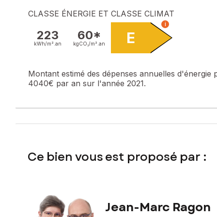
CLASSE ÉNERGIE ET CLASSE CLIMAT
Contactez votre conseiller SAFTI : Jean-Marc RAGON, Tél. 
i
484
223
60*
E
kWh/m².
an
kgCO₂/m².
an
Montant estimé des dépenses annuelles d'énergie 
4040€ par an sur l'année 2021.
Ce bien vous est proposé par :
Jean-Marc Ragon