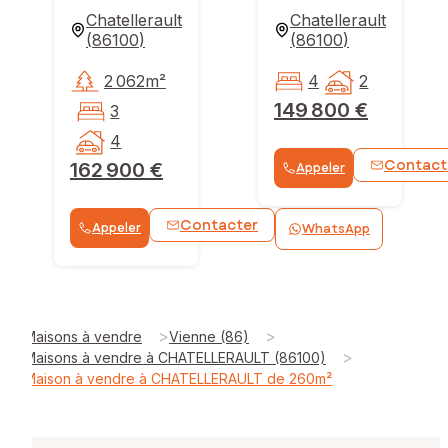
Chatellerault
Chatellerault
(
86100
)
(
86100
)
2 062m²
4
2
149 800 €
3
4
Contact
162 900 €
Appeler
Contacter
Appeler
WhatsApp
>
>
Maisons à vendre
Vienne (86)
>
Maisons à vendre à CHATELLERAULT (86100)
Maison à vendre à CHATELLERAULT de 260m²