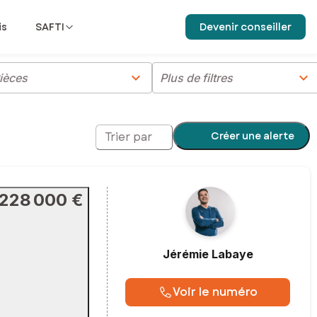
is
SAFTI
Devenir conseiller
chevron_right
chevron_right
ièces
Plus de filtres
Créer une alerte
Trier par
228 000 €
Jérémie
Labaye
Voir le numéro