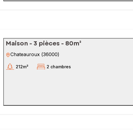
Maison - 3 pièces - 80m²
Chateauroux
(
36000
)
212m²
2 chambres