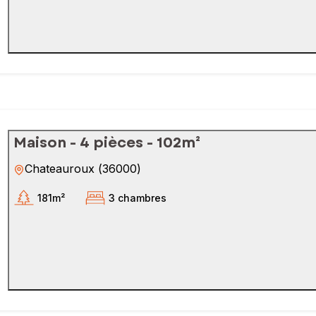
Maison - 4 pièces - 102m²
Chateauroux
(
36000
)
181m²
3 chambres