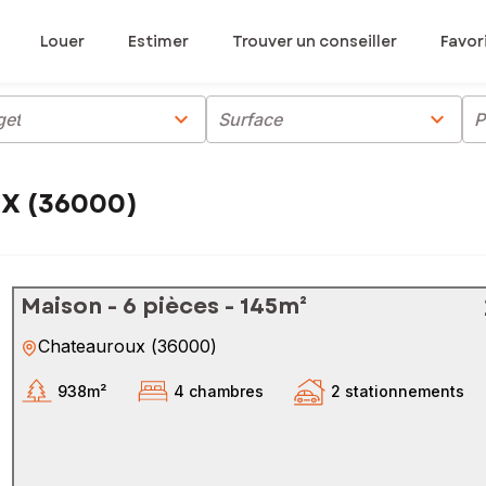
Louer
Estimer
Trouver un conseiller
Favor
chevron_right
chevron_right
get
Surface
P
X (36000)
Maison - 6 pièces - 145m²
Chateauroux
(
36000
)
938m²
4 chambres
2 stationnements