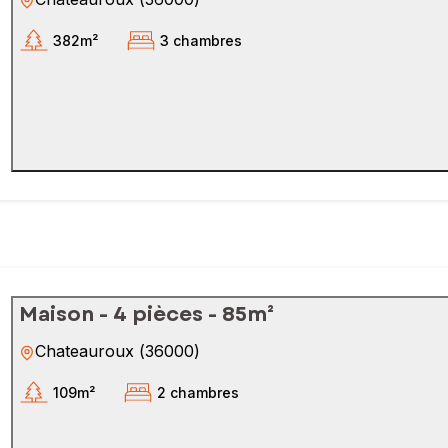
382m²
3 chambres
Maison - 4 pièces - 85m²
Chateauroux
(
36000
)
109m²
2 chambres