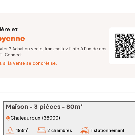
ière et
oyenne
ier ? Achat ou vente, transmettez l'info à l'un de nos
FTI Connect
.
si la vente se concrétise.
Maison - 3 pièces - 80m²
Chateauroux
(
36000
)
183m²
2 chambres
1 stationnement