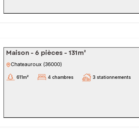
Maison - 6 pièces - 131m²
Chateauroux
(
36000
)
611m²
4 chambres
3 stationnements