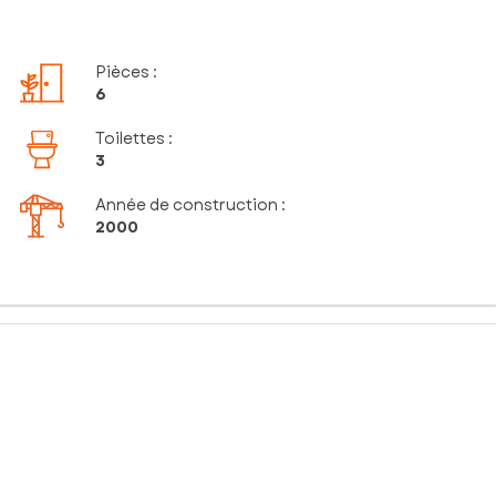
Pièces
:
6
Toilettes
:
3
Année de construction :
2000
 et des espaces de promenade, cette belle maison de plain-