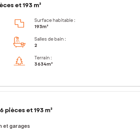
èces et 193 m²
Surface habitable :
193m²
Salles de bain
:
2
Terrain :
3 634m²
6 pièces et 193 m²
n et garages
nt un cadre de vie agréable à proximité des commerces, des écoles