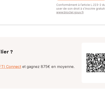
Conformément à l’article L.223-2 
user de son droit à s’inscrire gratu
www.bloctel.gouv.fr
.
lier ?
AFTI Connect
et gagnez 875€ en moyenne.