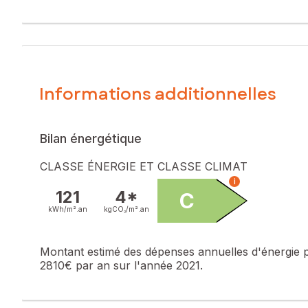
pied développe environ 193 m² habitables sur un terrain ar
convivialité, agrémentée d’une pergola bioclimatique et d’u
d’environ 50 m² baignée de lumière, une cuisine aménagée 
laboratoire, idéal pour de la cuisine / boucherie ou autres
quotidien. Un bien aux beaux volumes, idéal pour une famill
Informations additionnelles
Les informations sur les risques auxquels ce bien est expo
Prix de vente : 508 000 €
Honoraires charge vendeur
Bilan énergétique
Contactez votre conseiller SAFTI : Dorian PRAUD, Tél. : 0
CLASSE ÉNERGIE ET CLASSE CLIMAT
779 989
i
121
4*
C
kWh/m².
an
kgCO₂/m².
an
Montant estimé des dépenses annuelles d'énergie 
2810€ par an sur l'année 2021.