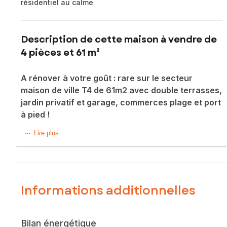
résidentiel au calme
Description de cette maison à vendre de
4 pièces et 61 m²
A rénover à votre goût : rare sur le secteur
maison de ville T4 de 61m2 avec double terrasses,
jardin privatif et garage, commerces plage et port
à pied !
Rare sur le secteur, au centre ville de Cavalaire-sur-Mer
Lire plus
(83240), cette charmante maison bénéficie d'un
emplacement idéal offrant un cadre de vie agréable à
proximité immédiate des plages et des commerces. Ce
quartier résidentiel recherché séduit par sa tranquillité et sa
convivialité, parfait pour profiter pleinement du style de vie
Informations additionnelles
balnéaire de la région.
Implantée sur un terrain d'environ 350 m², la maison dispose
Bilan énergétique
d'un jardin privatif aux essences méditerranéennes, idéal