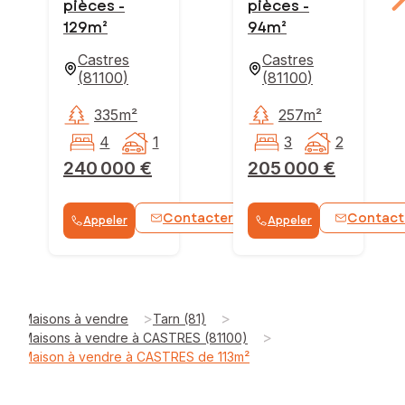
pièces -
pièces -
129m²
94m²
Castres
Castres
(
81100
)
(
81100
)
335m²
257m²
4
1
3
2
240 000 €
205 000 €
Contacter
Contact
Appeler
Appeler
WhatsApp
>
>
Maisons à vendre
Tarn (81)
>
Maisons à vendre à CASTRES (81100)
Maison à vendre à CASTRES de 113m²