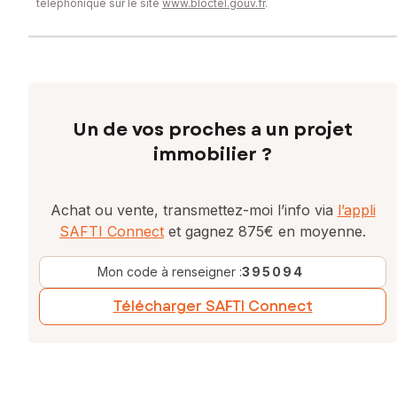
téléphonique sur le site
www.bloctel.gouv.fr
.
Un de vos proches a un projet
immobilier ?
Achat ou vente, transmettez-moi l’info via
l’appli
SAFTI Connect
et gagnez 875€ en moyenne.
Mon code à renseigner :
395094
Télécharger SAFTI Connect