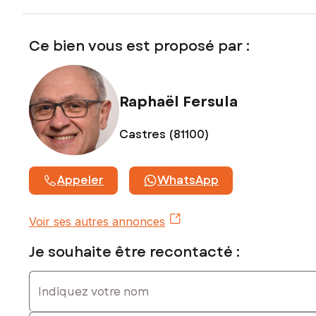
Honoraires charge vendeur
Contactez votre conseiller SAFTI : Raphaël FERSULA, Tél. :
Ce bien vous est proposé par :
0619266225, E-mail : raphael.fersula@safti.fr - EI - Agent
commercial immatriculé au RSAC de CASTRES sous le
numéro 482 519 410
Raphaël Fersula
Castres (81100)
Appeler
WhatsApp
Voir ses autres annonces
Je souhaite être recontacté :
Indiquez votre nom