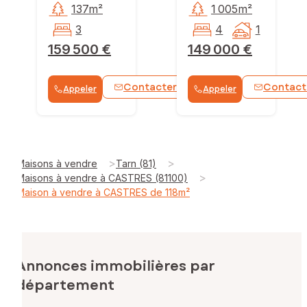
137m²
1 005m²
3
4
1
159 500 €
149 000 €
Contacter
Contact
Appeler
Appeler
WhatsApp
>
>
Maisons à vendre
Tarn (81)
>
Maisons à vendre à CASTRES (81100)
Maison à vendre à CASTRES de 118m²
Annonces immobilières par
département