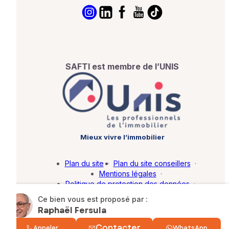
SAFTI est membre de l’UNIS
Mieux vivre l’immobilier
Plan du site
·
Plan du site conseillers
·
Mentions légales
·
Politique de protection des données
·
Barème d'honoraires
·
Paramétrer mes cookies
Ce bien vous est proposé par :
Raphaël Fersula
© SAFTI 2026. Tous droits réservés.
Contacter
Appeler
WhatsApp