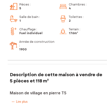
Pièces
:
Chambres
:
5
4
Salle de bain
:
Toilettes
:
1
2
Chauffage :
Terrain :
Fuel individuel
176m²
Année de construction
:
1900
Description de cette maison à vendre de
5 pièces et 118 m²
Maison de village en pierre T5
Dans le hameau paisible de la Combélié, cette maison en
Lire plus
pierre, mitoyenne sur un côté, vous accueille dans un cadre