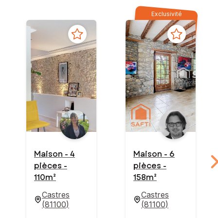
Exclusivité
Maison - 4
Maison - 6
pièces -
pièces -
110m²
158m²
Castres
Castres
(
81100
)
(
81100
)