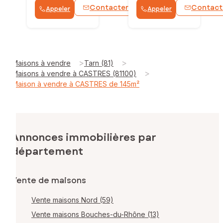
Contacter
Contact
Appeler
Appeler
WhatsApp
>
>
Maisons à vendre
Tarn (81)
>
Maisons à vendre à CASTRES (81100)
Maison à vendre à CASTRES de 145m²
Annonces immobilières par
département
Vente de maisons
Vente maisons Nord (59)
Vente maisons Bouches-du-Rhône (13)