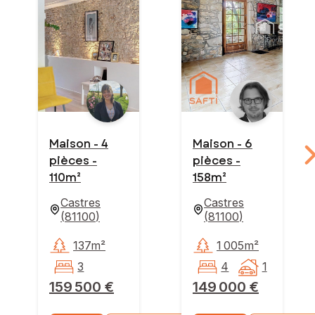
Maison - 4
Maison - 6
pièces -
pièces -
110m²
158m²
Castres
Castres
(
81100
)
(
81100
)
137m²
1 005m²
3
4
1
159 500 €
149 000 €