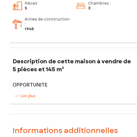
Pièces
:
Chambres
:
5
3
Année de construction
:
1948
Description de cette maison à vendre de
5 pièces et 145 m²
OPPORTUNITE
Maison de ville 145 m², à 200 mètres des gares routière et
Lire plus
ferroviaire.
Au rez-de-chaussée, une cuisine d'été, un couloir
d'entrée, une chambre ainsi qu'une salle de bain et un
accès à une véranda, jardin, dépendances.
Informations additionnelles