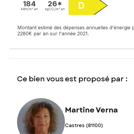
184
26*
D
kWh/m².
an
kgCO₂/m².
an
Montant estimé des dépenses annuelles d'énergie 
2280€ par an sur l'année 2021.
Ce bien vous est proposé par :
Martine Verna
Castres (81100)