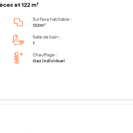
èces et 122 m²
Surface habitable :
122m²
Salle de bain
:
1
Chauffage :
Gaz individuel