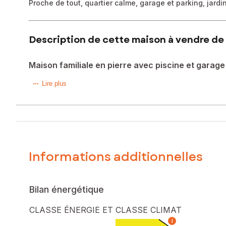
Proche de tout, quartier calme, garage et parking, jardin
Description de cette maison à vendre de 
Maison familiale en pierre avec piscine et garage
Vous recherchez une maison en pierre de 122 m2 avec pisci
Lire plus
composé de 3 chambres avec un dressing, dont une en rez
Double vitrage, volets roulants. Un garage et de l'espace
profitera de la piscine et des espaces extérieurs en toute 
Les informations sur les risques auxquels ce bien est expo
Informations additionnelles
Prix de vente : 173 000 €
Honoraires charge vendeur
Contactez votre conseiller SAFTI : Martine VERNA, Tél. : 0
Bilan énergétique
CLASSE ÉNERGIE ET CLASSE CLIMAT
i