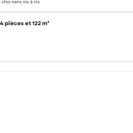
 clos sans vis à vis
4 pièces et 122 m²
ne et jardin clos sans vis à vis avec un grand garage, proche du qu
-de-chaussée, une grande salle de bain double vasque, une pièce d
 de stockage en rez-de-jardin avec une chambre ou bureau, une buand
tranquillité. Coté pratique : bus, écoles et commerces à quelques min
sé sont disponibles sur le site Géorisques : www.georisques.gouv.fr
7 61 95 55 58, E-mail : martine.verna@safti.fr - EI - Agent commerc