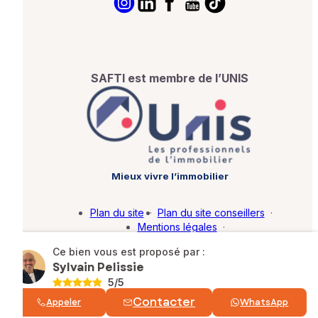
SAFTI est membre de l’UNIS
Mieux vivre l’immobilier
Plan du site
·
Plan du site conseillers
·
Mentions légales
·
Politique de protection des données
·
Ce bien vous est proposé par :
Barème d'honoraires
·
Paramétrer mes cookies
Sylvain Pelissie
5
/5
© SAFTI 2026. Tous droits réservés.
Contacter
Appeler
WhatsApp