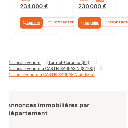
234 000 €
230 000 €
Contacter
Contact
Appeler
Appeler
WhatsApp
>
>
Maisons à vendre
Tarn-et-Garonne (82)
>
Maisons à vendre à CASTELSARRASIN (82100)
Maison à vendre à CASTELSARRASIN de 93m²
Annonces immobilières par
département