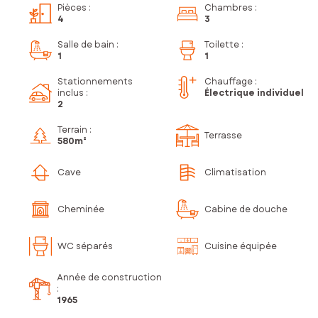
Pièces
:
Chambres
:
4
3
Salle de bain
:
Toilette
:
1
1
Stationnements
Chauffage :
inclus
:
Électrique individuel
2
Terrain :
Terrasse
580m²
Cave
Climatisation
Cheminée
Cabine de douche
WC séparés
Cuisine équipée
Année de construction
:
1965