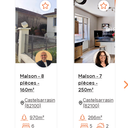
Maison - 8
Maison - 7
pièces -
pièces -
160m²
250m²
Castelsarrasin
Castelsarrasin
(
82100
)
(
82100
)
970m²
266m²
6
5
2