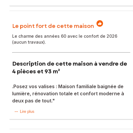
Le point fort de cette maison
Le charme des années 60 avec le confort de 2026
(aucun travaux).
Description de cette maison à vendre de
4 pièces et 93 m²
.Posez vos valises : Maison familiale baignée de
lumière, rénovation totale et confort moderne à
deux pas de tout."
Située dans la charmante ville de Castelsarrasin, cette
Lire plus
maison de 93 m² offre un cadre de vie paisible grâce à son
emplacement calme. Idéalement située, elle bénéficie de la
proximité immédiate d'écoles, d'un lycée, d'un collège et