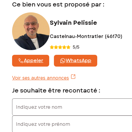
Prix de vente : 219 000 €
Ce bien vous est proposé par :
Honoraires charge vendeur
Contactez votre conseiller SAFTI : Sylvain PELISSIE, Tél. :
Sylvain Pelissie
0675319069, E-mail : sylvain.pelissie@safti.fr - EI - Agent
commercial immatriculé au RSAC de MONTAUBAN sous le
numéro 994742021
Castelnau-Montratier (46170)
5
/5
Appeler
WhatsApp
Voir ses autres annonces
Je souhaite être recontacté :
Indiquez votre nom
Indiquez votre prénom