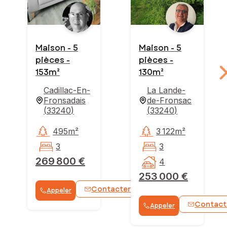
Maison - 5
Maison - 5
pièces -
pièces -
153m²
130m²
Cadillac-En-
La Lande-
Fronsadais
de-Fronsac
(
33240
)
(
33240
)
495m²
3 122m²
3
3
269 800 €
4
253 000 €
Contacter
Appeler
WhatsApp
Contact
Appeler