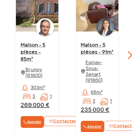
Maison - 5
Maison - 5
pièces -
pièces - 91m²
85m²
Epinay-
Sous-
Brunoy
Senart
(
91800
)
(
91860
)
303m²
66m²
3
1
3
1
269 000 €
235 000 €
Contacter
Appeler
WhatsApp
Contact
Appeler