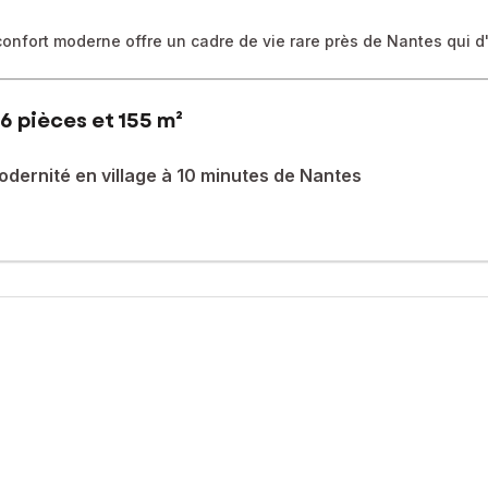
confort moderne offre un cadre de vie rare près de Nantes qui d'a
6 pièces et 155 m²
dernité en village à 10 minutes de Nantes
E
ût sur une parcelle de 650m2 dans
du plan bruit de l'aéroport) et
ec des chevaux.
archés et à 200m de la ligne 8 du
 en 2027).
et l'aéroport à 10 min.
0m2 avec en plus un garage de
 entourages de fenêtres en