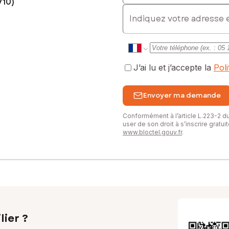
710)
E-mail
mbre de 12m2)
que et coin pour le
J’ai lu et j’accepte la
Pol
-vis. Celui-ci est également
Envoyer ma demande
a grande terrasse en bois d'environ
in terrasse pour passer des
Conformément à l’article L.223-2 
vous trouverez aussi un puit, un
user de son droit à s’inscrire gratu
www.bloctel.gouv.fr
.
nfort moderne offre un cadre de vie
ne de rénovation sera vous séduire
sé sont disponibles sur le site Géorisques : www.georisques.gouv.fr
lier ?