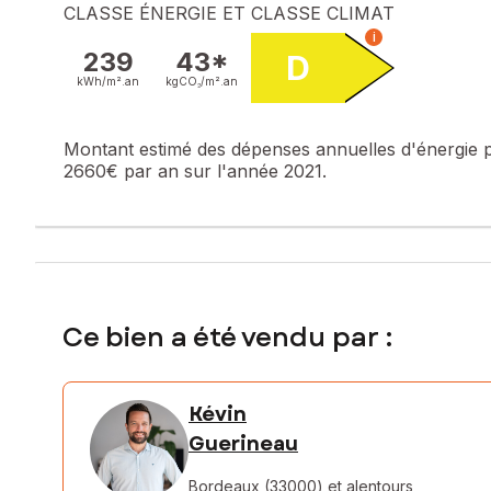
CLASSE ÉNERGIE ET CLASSE CLIMAT
i
239
43*
D
kWh/m².
an
kgCO₂/m².
an
Montant estimé des dépenses annuelles d'énergie 
2660€ par an sur l'année 2021.
Ce bien a été vendu par :
Kévin
Guerineau
Bordeaux (33000)
et alentours