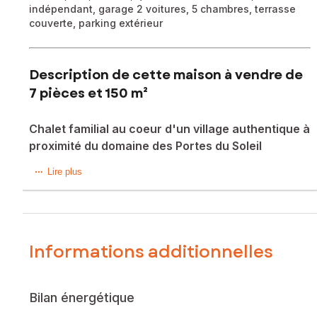
indépendant, garage 2 voitures, 5 chambres, terrasse
couverte, parking extérieur
Description de cette maison à vendre de
7 pièces et 150 m²
Chalet familial au coeur d'un village authentique à
proximité du domaine des Portes du Soleil
Située à Bonnevaux (74360), ce magnifique chalet en
Lire plus
épicéas d'Abondance bénéficie d'un environnement
montagneux offrant un cadre paisible et authentique.
L'exposition sud, est et ouest assure une luminosité
optimale tout au long de la journée, ainsi qu'une vue
imprenable sur les montagnes environnantes.
Informations additionnelles
Sur un terrain de 1121 m², ce chalet de 150 m² dispose de 6
places de parking, idéal pour accueillir famille et amis. Les
Bilan énergétique
aménagements extérieurs incluent un grand jardin, parfait
pour profiter des journées ensoleillées. La présence d'une