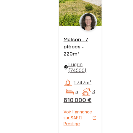
Maison - 7
pièces -
220m²
Lugrin
(
74500
)
1 747m²
5
3
810 000 €
Voir l'annonce
sur SAFTI
Prestige