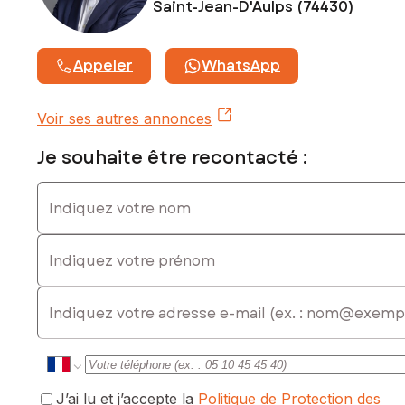
Saint-Jean-D'Aulps (74430)
Tél. : 0667650139, E-mail : olivier.godvin-sporea@safti.fr - EI
- Agent commercial immatriculé au RSAC de Thonon-les-
Bains sous le numéro 919 193 623
Appeler
WhatsApp
Voir ses autres annonces
Je souhaite être recontacté :
Indiquez votre nom
Indiquez votre prénom
E-mail
J’ai lu et j’accepte la
Politique de Protection des