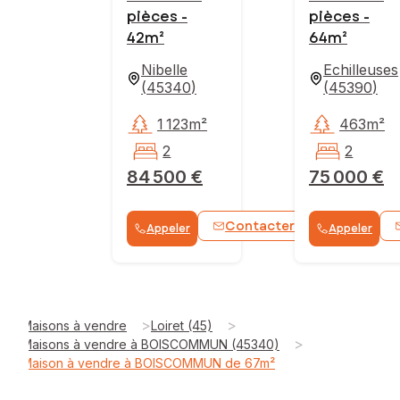
pièces -
pièces -
42m²
64m²
Nibelle
Echilleuses
(
45340
)
(
45390
)
1 123m²
463m²
2
2
84 500 €
75 000 €
Contacter
Appeler
Appeler
WhatsApp
>
>
Maisons à vendre
Loiret (45)
>
Maisons à vendre à BOISCOMMUN (45340)
Maison à vendre à BOISCOMMUN de 67m²