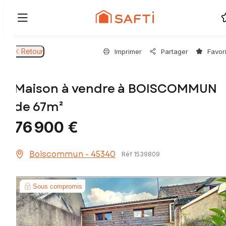
Retour
Imprimer
Partager
Favor
Maison à vendre à BOISCOMMUN
de 67m²
76 900 €
Boiscommun - 45340
Réf 1539809
Sous compromis