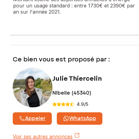
pour un usage standard :
entre 1730€ et 2390€ par
an sur l'année 2021.
Les informations sur les risques auxquels ce bien est
exposé sont disponibles sur le site Géorisques :
www.georisques.gouv.fr
Prix de vente : 76 900 €
Honoraires charge vendeur
Contactez votre conseiller SAFTI : Julie THIERCELIN, Tél. :
Ce bien vous est proposé par :
06 81 86 47 92, E-mail : julie.thiercelin@safti.fr - EI - Agent
commercial immatriculé au RSAC de ORLEANS sous le
numéro 889 956 306
Julie Thiercelin
Nibelle (45340)
4.9
/5
Appeler
WhatsApp
Voir ses autres annonces