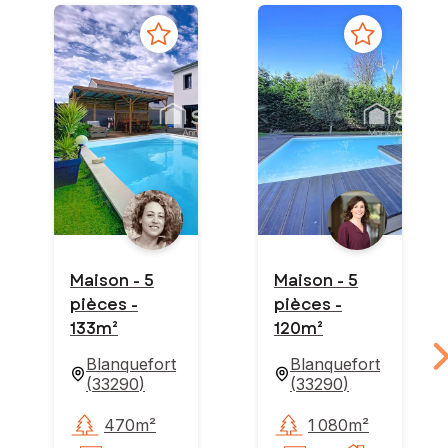
Maison - 5
Maison - 5
pièces -
pièces -
133m²
120m²
Blanquefort
Blanquefort
(
33290
)
(
33290
)
470m²
1 080m²