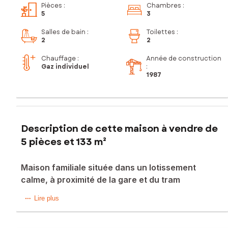
Pièces
:
Chambres
:
5
3
Salles de bain
:
Toilettes
:
2
2
Chauffage :
Année de construction
Gaz individuel
:
1987
Description de cette maison à vendre de
5 pièces et 133 m²
Maison familiale située dans un lotissement
calme, à proximité de la gare et du tram
Située dans un lotissement calme, à proximité de la gare et
Lire plus
du tram, venez découvrir cette charmante maison landaise
de 133 m² habitables, offrant de beaux volumes et un cadre