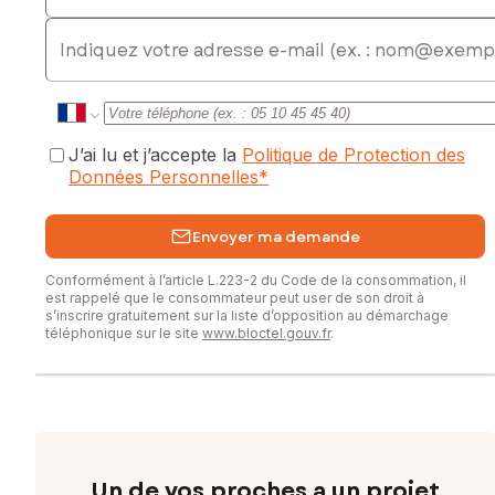
E-mail
Contactez votre conseiller SAFTI : Céline LASJUNIES, Tél. :
06 60 72 81 36, E-mail : celine.lasjunies@safti.fr - EI - Agent
commercial immatriculé au RSAC de BORDEAUX sous le
numéro 900529462
J’ai lu et j’accepte la
Politique de Protection des
Données Personnelles
*
Envoyer ma demande
Conformément à l’article L.223-2 du Code de la consommation, il
est rappelé que le consommateur peut user de son droit à
s’inscrire gratuitement sur la liste d’opposition au démarchage
téléphonique sur le site
www.bloctel.gouv.fr
.
Un de vos proches a un projet