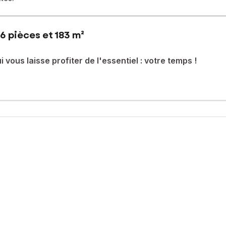
6 pièces et 183 m²
vous laisse profiter de l'essentiel : votre temps !
n rêve. Biran en offre une version particulièrement sincère.
té devenue rare : être à la fois préservé, vivant et profondément atta
ctère de près de 184 m² habitables.
s fois centenaire où les murs de pierre, les poutres anciennes et 
sée avec près de 100 m² d'espaces de vie de plain-pied réunissant 
ablement famille et invités. Une vaste salle de bain avec baignoire