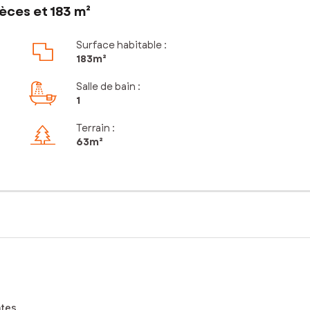
èces et 183 m²
Surface habitable :
183m²
Salle de bain
:
1
Terrain :
63m²
tes.