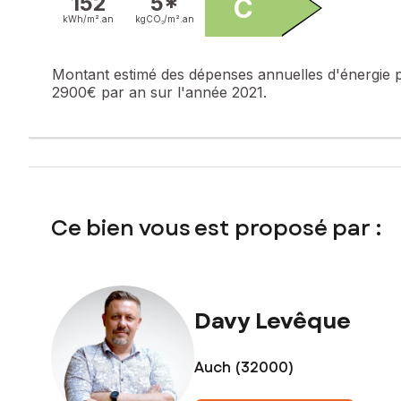
152
5*
C
Une agréable terrasse avec partie couverte et cuisine d'été
kWh/m².
an
kgCO₂/m².
an
plaisir de profiter de l'extérieur sans les contraintes d'un g
Si la maison a conservé toute l'authenticité qui fait son c
Montant estimé des dépenses annuelles d'énergie 
vitrage, fibre optique, assainissement collectif, DPE C et 
2900€ par an sur l'année 2021.
cheminée ayant conservé son conduit pourra accueillir un n
Idéalement située au cœur du Gers, cette maison très sérieu
toute l'année. Auch est accessible en seulement 18 minutes,
Si vous êtes déjà dans le Gers et que vous cherchez votre
accueillir avec un extérieur très très appréciable.
Ce bien vous est proposé par :
Les informations sur les risques auxquels ce bien est expo
Prix de vente : 165 000 €
Honoraires charge vendeur
Davy Levêque
Contactez votre conseiller SAFTI : Davy LEVÊQUE, Tél. : 0
Auch (32000)