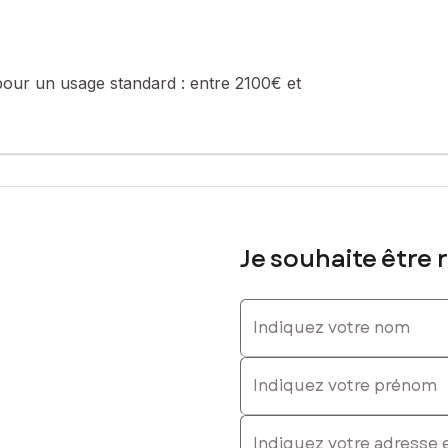
 prolonge la maison. Une atmosphère particulièrement paisible s'en d
rand jardin.
harme, elle a également bénéficié d'importants travaux de rénovation
pour un usage standard :
entre 2100€ et
GES A permettent aujourd'hui de profiter du caractère de l'ancien av
ouveau poêle à bois, design ou ancien : à vous de choisir !
sement rénovée, constitue un point de départ parfait pour explorer l
 tandis que Toulouse et sa desserte internationale restent facileme
 "home sweet home", maintenant vous savez qu'il existe ici une joli
Je souhaite être 
sé sont disponibles sur le site Géorisques : www.georisques.gouv.fr
Indiquez votre nom
Indiquez votre prénom
6 37 41 96 85, E-mail : davy.leveque@safti.fr - EI - Agent commerc
E-mail