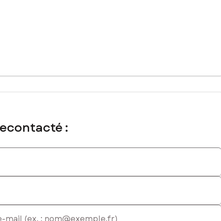
égage, offrant ce juste équilibre entre intimité, détente et
 au cours des dernières années. Climatisation réversible, double
ec un niveau de confort particulièrement appréciable. Une
a région tout en profitant d'un véritable village gersois vivant
nt accessibles.
e maison ancienne tout confort/zéro travaux prête à vous
recontacté :
ial immatriculé au RSAC de AUCH sous le numéro 843 548 496