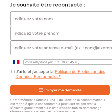
Je souhaite être recontacté :
Maison raccordée au tout-à-l’égout avec compteur gaz de
ville déjà en place.
Indiquez votre nom
Taxe foncière : autour de 2 500 € .
Indiquez votre prénom
Les informations sur les risques auxquels ce bien est
exposé sont disponibles sur le site Géorisques :
E-mail
www.georisques.gouv.fr
Prix de vente : 202 000 €
Honoraires charge vendeur
Contactez votre conseiller SAFTI : Davy LEVÊQUE, Tél. : 06
J’ai lu et j’accepte la
Politique de Protection des
37 41 96 85, E-mail : davy.leveque@safti.fr - EI - Agent
Données Personnelles
*
commercial immatriculé au RSAC de AUCH sous le numéro
843 548 496
Envoyer ma demande
Conformément à l’article L.223-2 du Code de la consommation, il
est rappelé que le consommateur peut user de son droit à
s’inscrire gratuitement sur la liste d’opposition au démarchage
téléphonique sur le site
www.bloctel.gouv.fr
.