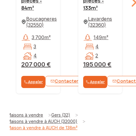
pièces -
pièces -
84m²
133m²
Boucagneres
Lavardens
(
32550
)
(
32360
)
3 700m²
149m²
3
4
4
2
207 000 €
195 000 €
Contacter
Contact
Appeler
Appeler
WhatsApp
>
>
Maisons à vendre
Gers (32)
>
Maisons à vendre à AUCH (32000)
Maison à vendre à AUCH de 138m²