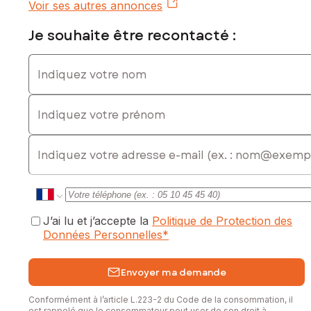
Voir ses autres annonces
Les informations sur les risques auxquels ce bien est
exposé sont disponibles sur le site Géorisques :
Je souhaite être recontacté :
www.georisques.gouv.fr
Indiquez votre nom
Prix de vente : 580 000 €
Honoraires charge vendeur
Indiquez votre prénom
Contactez votre conseiller SAFTI : Claire AMAT, Tél. :
0659846929, E-mail : claire.amat@safti.fr - EI - Agent
E-mail
commercial immatriculé au RSAC de Versailles sous le
numéro 919 221 986
J’ai lu et j’accepte la
Politique de Protection des
Données Personnelles
*
Envoyer ma demande
Conformément à l’article L.223-2 du Code de la consommation, il
est rappelé que le consommateur peut user de son droit à