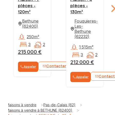
pièces -
pièces -
120m²
130m²
Bethune
Fouquieres-
(
62400
)
Les-
Bethune
(
62232
)
250m²
3
2
1 515m²
215 000 €
3
2
212 000 €
Contacter
Appeler
WhatsApp
Contact
Appeler
>
>
Maisons à vendre
Pas-de-Calais (62)
>
Maisons à vendre à BETHUNE (62400)