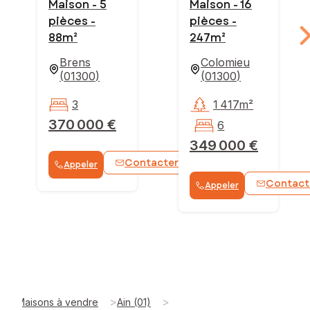
Maison - 5
Maison - 16
pièces -
pièces -
88m²
247m²
Brens
Colomieu
(
01300
)
(
01300
)
3
1 417m²
370 000 €
6
349 000 €
Contacter
Appeler
WhatsApp
Contact
Appeler
>
>
Maisons à vendre
Ain (01)