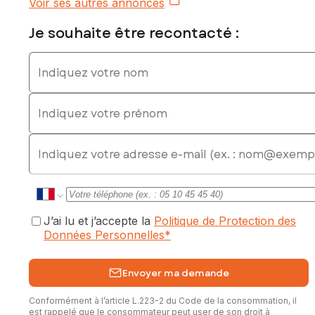
Contactez votre conseiller SAFTI : Valérie MORGANTE, Tél. :
Voir ses autres annonces
0788546129, E-mail : valerie.morgante@safti.fr - EI - Agent
commercial immatriculé au RSAC de BOURG-EN-BRESSE
Je souhaite être recontacté :
sous le numéro 811270032
Indiquez votre nom
Indiquez votre prénom
E-mail
J’ai lu et j’accepte la
Politique de Protection des
Données Personnelles
*
Envoyer ma demande
Conformément à l’article L.223-2 du Code de la consommation, il
est rappelé que le consommateur peut user de son droit à