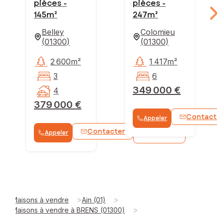
pièces -
pièces -
145m²
247m²
Belley
Colomieu
(
01300
)
(
01300
)
2 600m²
1 417m²
3
6
349 000 €
4
379 000 €
Contact
Appeler
Contacter
Appeler
WhatsApp
>
>
Maisons à vendre
Ain (01)
>
Maisons à vendre à BRENS (01300)