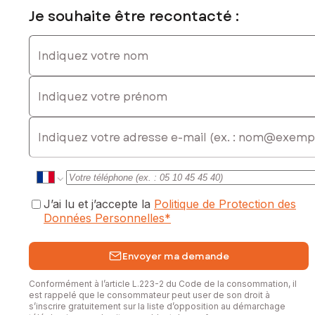
le canal CNR et les montagnes du Bugey.
Je souhaite être recontacté :
Proche du port de Virignin.
Secteur très calme, maison éloignée de le route
Indiquez votre nom
départementale.
La Commune de Brens dispose d'une école primaire à 200
Indiquez votre prénom
m avec cantine, garderie, d'une bibliothèque d'un
restaurant et de nombreuses associations.
Transport scolaire pour collège et Lycée à Belley
E-mail
A 5 minutes de Belley, 35 minutes d'Aix les Bains et
Chambéry, 1 heure de Lyon, Genève.
N'hésitez pas à me contacter pour plus d'informations, je
reste à votre disponibilité pour organiser une visite.
J’ai lu et j’accepte la
Politique de Protection des
Les informations sur les risques auxquels ce bien est
Données Personnelles
*
exposé sont disponibles sur le site Géorisques :
www.georisques.gouv.fr
Envoyer ma demande
Prix de vente : 370 000 €
Honoraires charge vendeur
Conformément à l’article L.223-2 du Code de la consommation, il
est rappelé que le consommateur peut user de son droit à
Contactez votre conseiller SAFTI : Jean GIREL, Tél. : 06 43
s’inscrire gratuitement sur la liste d’opposition au démarchage