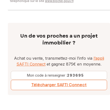
téléphonique sur le site
www.bloctel.gouv.fr
.
13 02 04, E-mail : jean.girel@safti.fr - EI - Agent commercial
immatriculé au RSAC de BOURG-EN-BRESSE sous le numéro
888 912 797
Un de vos proches a un projet
immobilier ?
Achat ou vente, transmettez-moi l’info via
l’appli
SAFTI Connect
et gagnez 875€ en moyenne.
Mon code à renseigner :
293695
Télécharger SAFTI Connect