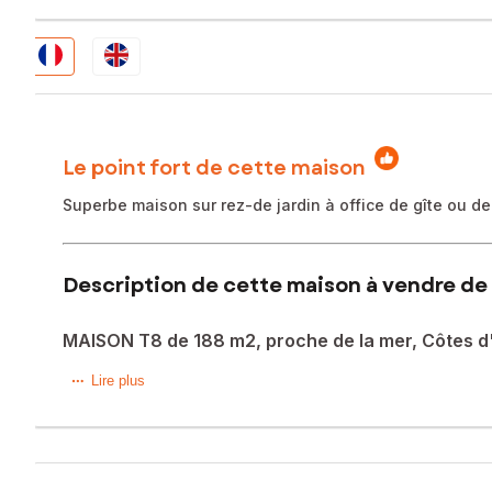
Le point fort de cette maison
Superbe maison sur rez-de jardin à office de gîte ou de
Description de cette maison à vendre de 
MAISON T8 de 188 m2, proche de la mer, Côtes d
Maison d'habitation de 1972 rénovée par ses propriétaires a
Lire plus
places de parking , comprenant en rez-de jardin, 1 entrée
grande baie vitrée avec vue sur une partie du jardin.Chauff
Au 1er, cuisine aménagée et équipée avec ilot central ouver
Au 2ème, 1 chambre avec petite pièce en enfilade, 2 chamb
jardin, carport, petite pièce d'été..piscine hors sol de 18 m3