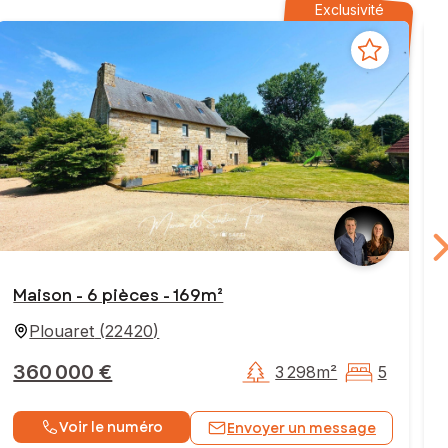
Exclusivité
Maison - 6 pièces - 169m²
Plouaret
(
22420
)
360 000 €
3 298m²
5
Voir le numéro
Envoyer un message