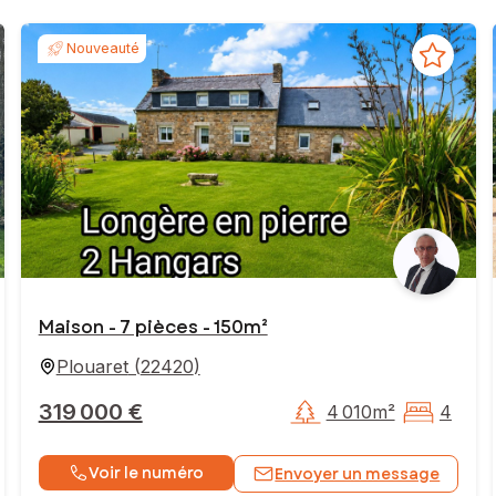
Nouveauté
Maison - 7 pièces - 150m²
Plouaret
(
22420
)
319 000 €
4 010m²
4
Voir le numéro
Envoyer un message