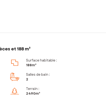
èces et 188 m²
Surface habitable :
188m²
Salles de bain
:
2
Terrain :
2 490m²