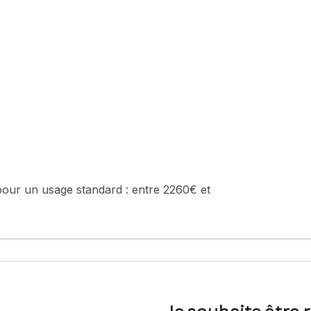
ses rivières et sa forêt luxuriante...Carrefour Market, pharmacie, bo
la mer (St Michel en Grêve etc...).
...)
gnable au 06.98.13.13.56 immatriculée au RSAC de Draguignan sous
sé sont disponibles sur le site Géorisques : www.georisques.gouv.fr
pour un usage standard :
entre 2260€ et
. : 06 98 13 13 56, E-mail : gwendaline.legoux@safti.fr - EI - Age