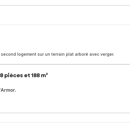
 second logement sur un terrain plat arboré avec verger.
8 pièces et 188 m²
'Armor.
u fil des années, de 188 m2 habitable sur 2490 m2 de terrain plat à o
 privée desservant un hall, 2 chambres, 1 salle d'eau avec WC, kitc
erie.Parking.
te sur salle/salon avec WC et accès sur un balcon filant.
res mansardées, 1 salle de bain avec douche et baignoire balnéo, W
.