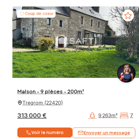
Coup de coeur
Maison - 9 pièces - 200m²
Tregrom
(
22420
)
313 000 €
9 263m²
7
Voir le numéro
Envoyer un message