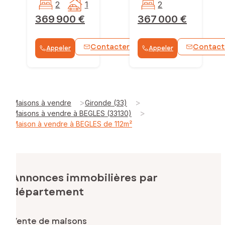
2
1
2
369 900 €
367 000 €
Contacter
Contact
Appeler
Appeler
WhatsApp
>
>
Maisons à vendre
Gironde (33)
>
Maisons à vendre à BEGLES (33130)
Maison à vendre à BEGLES de 112m²
Annonces immobilières par
département
Vente de maisons