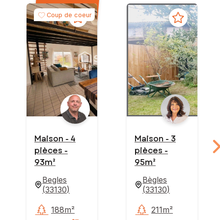
Coup de coeur
Maison - 4
Maison - 3
pièces -
pièces -
93m²
95m²
Begles
Bègles
(
33130
)
(
33130
)
188m²
211m²