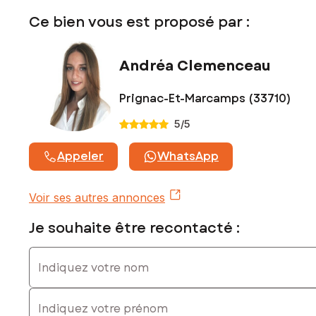
Contactez votre conseiller SAFTI : Andréa CLEMENCEAU,
Ce bien vous est proposé par :
Tél. : 0658929127, E-mail : andrea.clemenceau@safti.fr - EI -
Agent commercial immatriculé au RSAC de Bordeaux sous le
numéro 843 656 083
Andréa Clemenceau
Prignac-Et-Marcamps (33710)
5
/5
Appeler
WhatsApp
Voir ses autres annonces
Je souhaite être recontacté :
Indiquez votre nom
Indiquez votre prénom