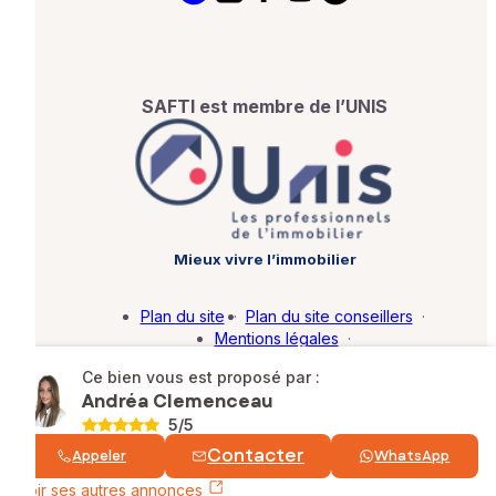
SAFTI est membre de l’UNIS
Mieux vivre l’immobilier
Plan du site
·
Plan du site conseillers
·
Mentions légales
·
Politique de protection des données
·
Ce bien vous est proposé par :
Barème d'honoraires
·
Paramétrer mes cookies
Andréa Clemenceau
5
/5
© SAFTI 2026. Tous droits réservés.
Contacter
Appeler
WhatsApp
Voir ses autres annonces