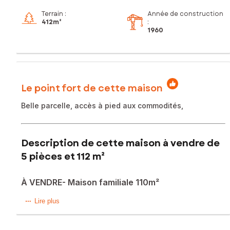
Terrain :
Année de construction
412m²
:
1960
Le point fort de cette maison
Belle parcelle, accès à pied aux commodités,
Description de cette maison à vendre de
5 pièces et 112 m²
À VENDRE- Maison familiale 110m²
Située à Bègles (33130), à proximité immédiate des
Lire plus
commodités, des écoles, des bus et des lignes de tram C et
F, cette maison familiale de 5 pièces offre un cadre de vie