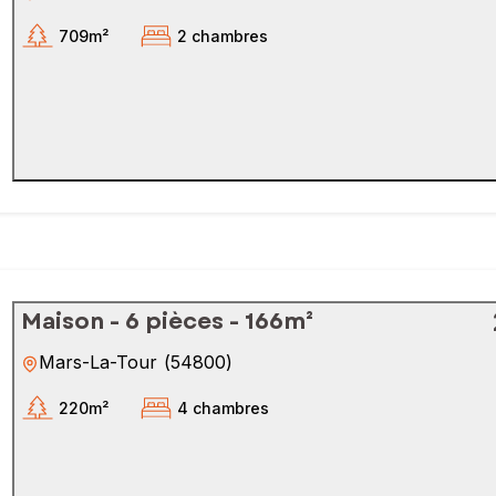
709m²
2 chambres
Maison - 6 pièces - 166m²
Mars-La-Tour
(
54800
)
220m²
4 chambres