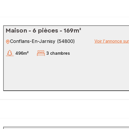
Maison - 6 pièces - 169m²
Conflans-En-Jarnisy
(
54800
)
Voir l'annonce su
496m²
3 chambres