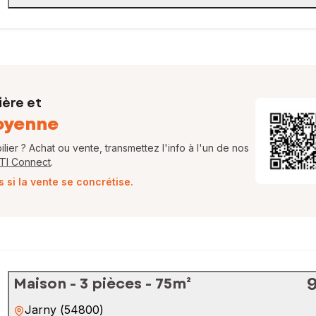
ière et
oyenne
ier ? Achat ou vente, transmettez l'info à l'un de nos
FTI Connect
.
si la vente se concrétise.
Maison - 3 pièces - 75m²
Jarny
(
54800
)