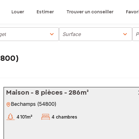
Louer
Estimer
Trouver un conseiller
Favor
chevron_right
chevron_right
get
Surface
P
4800)
Maison - 8 pièces - 286m²
Bechamps
(
54800
)
4 101m²
4 chambres