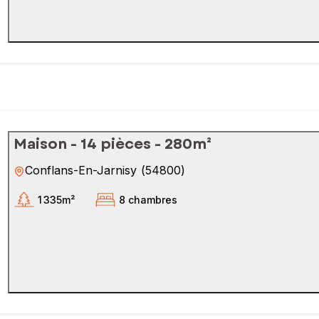
Maison - 14 pièces - 280m²
Conflans-En-Jarnisy
(
54800
)
1 335m²
8 chambres