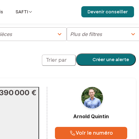
is
SAFTI
Devenir conseiller
chevron_right
chevron_right
ièces
Plus de filtres
Créer une alerte
Trier par
390 000 €
Arnold
Quintin
Voir le numéro