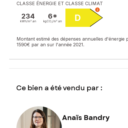
CLASSE ÉNERGIE ET CLASSE CLIMAT
i
234
6*
D
kWh/m².
an
kgCO₂/m².
an
Montant estimé des dépenses annuelles d'énergie 
1590€ par an sur l'année 2021.
Ce bien a été vendu par :
Anaïs Bandry