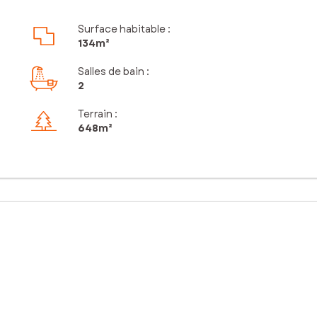
Surface habitable :
134m²
Salles de bain
:
2
Terrain :
648m²