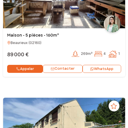
Maison - 5 pièces - 160m²
Beaurieux
(
02160
)
89 000 €
269m²
4
1
Contacter
Appeler
WhatsApp