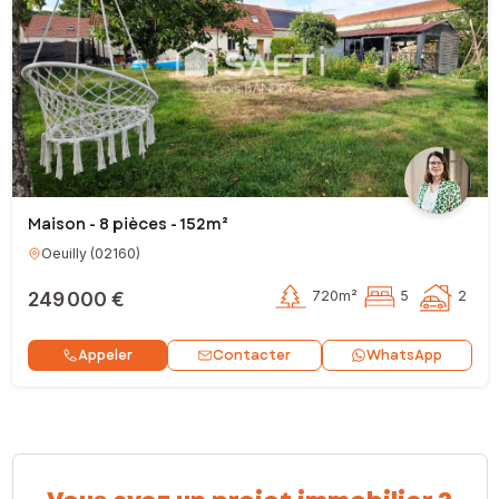
Maison - 8 pièces - 152m²
Oeuilly
(
02160
)
249 000 €
720m²
5
2
Contacter
Appeler
WhatsApp