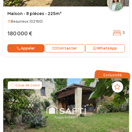
Maison - 8 pièces - 225m²
Beaurieux
(
02160
)
180 000 €
5
Contacter
Appeler
WhatsApp
Exclusivité
Coup de coeur