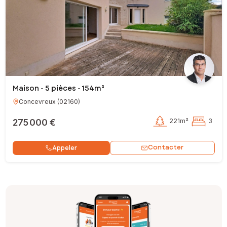
Maison - 5 pièces - 154m²
Concevreux
(
02160
)
275 000 €
221m²
3
Contacter
Appeler