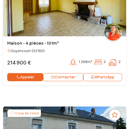
Maison - 4 pièces - 101m²
Guyencourt
(
02160
)
214 900 €
1 398m²
3
2
Contacter
Appeler
WhatsApp
Coup de coeur