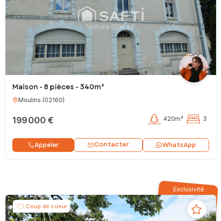
Maison - 8 pièces - 340m²
Moulins
(
02160
)
199 000 €
420m²
3
Contacter
Appeler
WhatsApp
Exclusivité
Coup de coeur