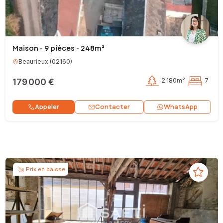
Maison - 9 pièces - 248m²
Beaurieux
(
02160
)
179 000 €
2 180m²
7
Contacter
Appeler
WhatsApp
Prix en baisse