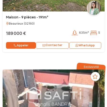
Maison - 9 pièces - 191m²
Beaurieux
(
02160
)
189 000 €
635m²
5
Contacter
Appeler
WhatsApp
Exclusivité