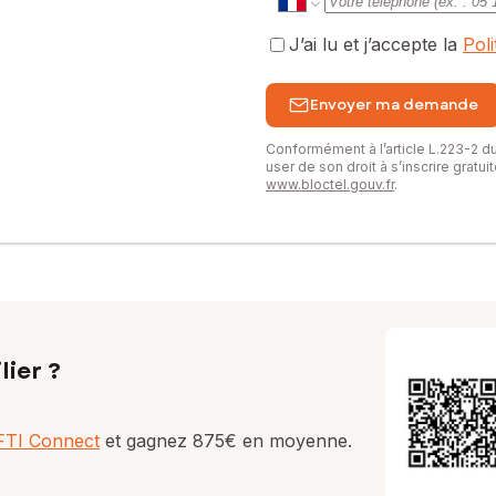
J’ai lu et j’accepte la
Pol
Envoyer ma demande
Conformément à l’article L.223-2 
user de son droit à s’inscrire gratu
www.bloctel.gouv.fr
.
lier ?
AFTI Connect
et gagnez 875€ en moyenne.