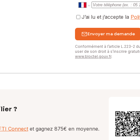
J’ai lu et j’accepte la
Pol
Envoyer ma demande
Conformément à l’article L.223-2 
user de son droit à s’inscrire gratu
www.bloctel.gouv.fr
.
lier ?
AFTI Connect
et gagnez 875€ en moyenne.