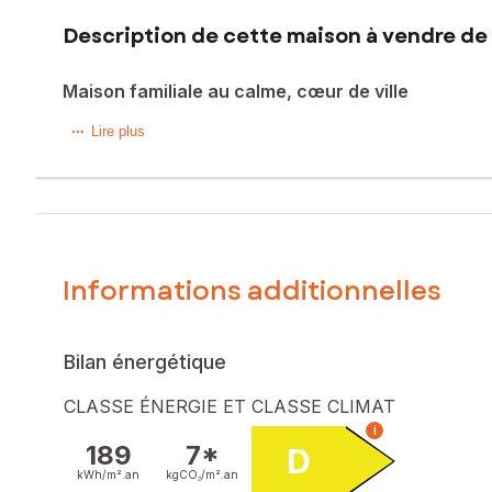
Description de cette maison à vendre de 
Maison familiale au calme, cœur de ville
Située en plein coeur de Mortagne sur Sèvre, cette maison
Lire plus
services.
Implantée sur une parcelle de 608 m², elle dispose d'un ag
Cette maison parfaitement entretenue comprend un hall d'e
propose trois chambres avec placard, une salle d'eau et 
Le sous-sol offre de nombreux espaces : garage, rangemen
Les plus : cuisine aménagée et équipée (2024), tableau élec
Informations additionnelles
Les informations sur les risques auxquels ce bien est expo
Prix de vente : 239 000 €
Bilan énergétique
Honoraires charge vendeur
CLASSE ÉNERGIE ET CLASSE CLIMAT
Contactez votre conseiller SAFTI : Caroline GRIFFON, Tél. 
i
238
189
7*
D
kWh/m².
an
kgCO₂/m².
an