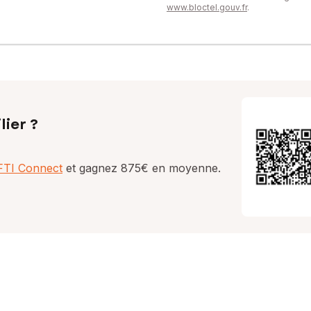
www.bloctel.gouv.fr
.
lier ?
AFTI Connect
et gagnez 875€ en moyenne.