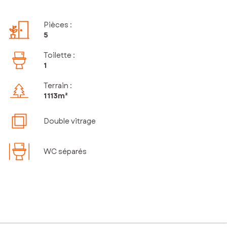
Pièces
:
5
Toilette
:
1
Terrain :
1 113m²
Double vitrage
WC séparés