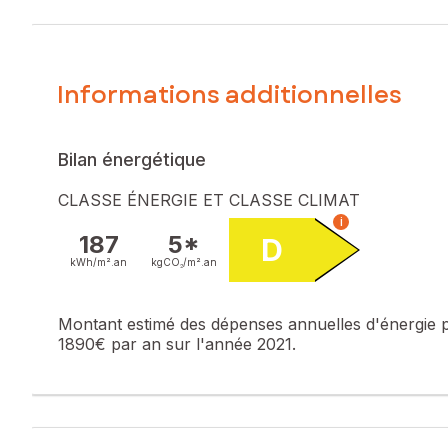
Informations additionnelles
Bilan énergétique
CLASSE ÉNERGIE ET CLASSE CLIMAT
i
187
5*
D
kWh/m².
an
kgCO₂/m².
an
Montant estimé des dépenses annuelles d'énergie 
1890€ par an sur l'année 2021.