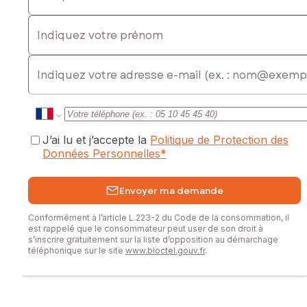
Indiquez votre prénom
Prix de vente : 179 000 €
Honoraires charge vendeur
E-mail
Contactez votre conseiller SAFTI : Benjamin MOREAU, Tél. :
0767829399, E-mail : benjamin.moreau@safti.fr - EI - Agent
commercial immatriculé au RSAC de BÉZIERS sous le
numéro 839 504 925
J’ai lu et j’accepte la
Politique de Protection des
Données Personnelles
*
Envoyer ma demande
Conformément à l’article L.223-2 du Code de la consommation, il
est rappelé que le consommateur peut user de son droit à
s’inscrire gratuitement sur la liste d’opposition au démarchage
téléphonique sur le site
www.bloctel.gouv.fr
.