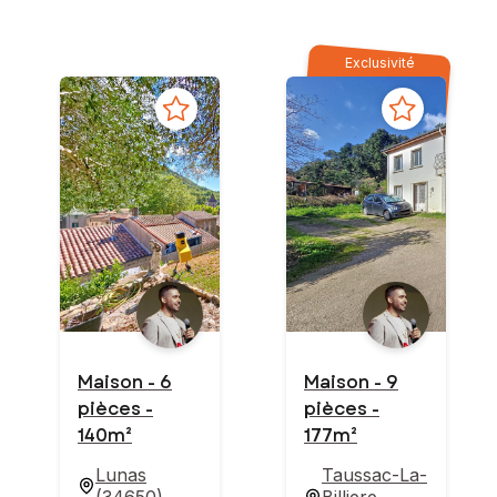
Exclusivité
Maison - 6
Maison - 9
pièces -
pièces -
140m²
177m²
Lunas
Taussac-La-
(
34650
)
Billiere