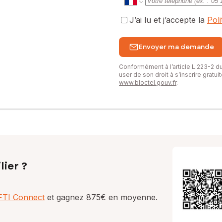
J’ai lu et j’accepte la
Pol
Envoyer ma demande
Conformément à l’article L.223-2 
user de son droit à s’inscrire gratu
www.bloctel.gouv.fr
.
lier ?
AFTI Connect
et gagnez 875€ en moyenne.