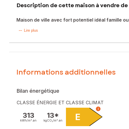
Description de cette maison à vendre de 
Maison de ville avec fort potentiel idéal famille 
Maison de ville -123m² , 100m² env. de terrasse proche ga
Lire plus
138m² habitables .Elle se compose d'une belle pièce de vie
possibilités d'agrandissement ou d'aménagement selon vos
A l'extérieur vous profiterez d'une terrasse 100m²env .
des travaux sont à prévoir .Atout supplémentaire :grâce à 
ou un projet d'investissement locatif .Contactez moi pour le
Informations additionnelles
Les informations sur les risques auxquels ce bien est expo
Prix de vente : 198 500 €
Honoraires charge vendeur
Bilan énergétique
Contactez votre conseiller SAFTI : Cidalia DA SILVA, Tél. 
CLASSE ÉNERGIE ET CLASSE CLIMAT
558
i
313
13*
E
kWh/m².
an
kgCO₂/m².
an