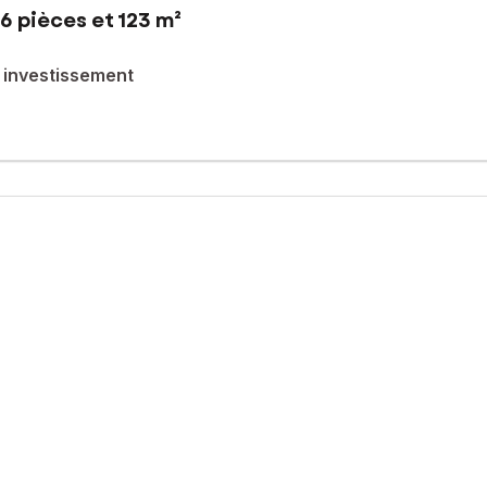
6 pièces et 123 m²
ou investissement
re d'Angoulême proximité de toutes commodités (transport ,commerc
 avec cheminée ,cuisine , ainsi que de 4 chambres , 2 salle d'eau,
 envies .
ses différents accès ,cette maison offre la possibilité de crée plus
s visites
sé sont disponibles sur le site Géorisques : www.georisques.gouv.fr
: 0661271704, E-mail : cidalia.dasilva@safti.fr - EI - Agent commer