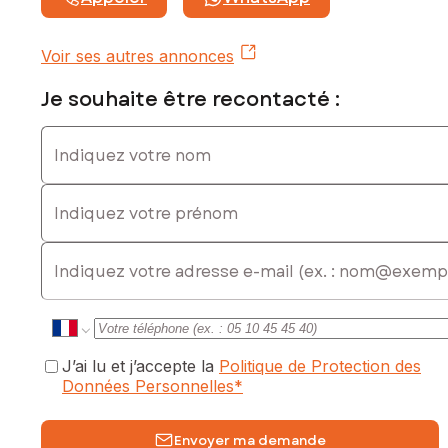
Honoraires charge vendeur
Contactez votre conseiller SAFTI : Sophie BEVILACQUA, Tél.
Voir ses autres annonces
: 0651070797, E-mail : sophie.bevilacqua@safti.fr - EI -
Agent commercial immatriculé au RSAC de LYON sous le
Je souhaite être recontacté :
numéro 752 761 924
Indiquez votre nom
Indiquez votre prénom
E-mail
J’ai lu et j’accepte la
Politique de Protection des
Données Personnelles
*
Envoyer ma demande