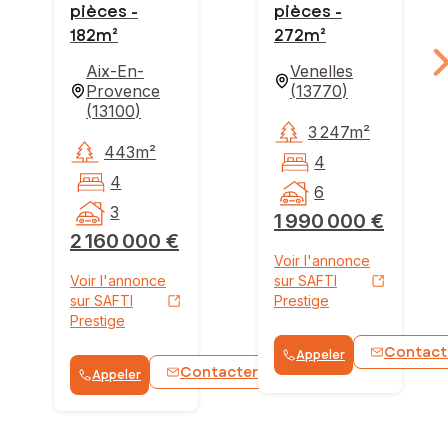
pièces -
pièces -
182m²
272m²
Aix-En-
Venelles
Provence
(
13770
)
(
13100
)
3 247m²
443m²
4
4
6
3
1 990 000 €
2 160 000 €
Voir l'annonce
Voir l'annonce
sur SAFTI
sur SAFTI
Prestige
Prestige
Contact
Appeler
Contacter
Appeler