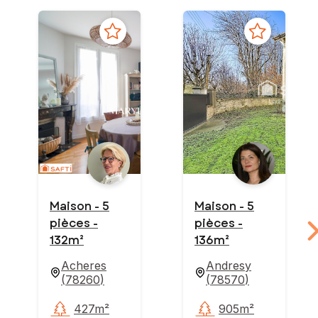
Maison - 5
Maison - 5
pièces -
pièces -
132m²
136m²
Acheres
Andresy
(
78260
)
(
78570
)
427m²
905m²