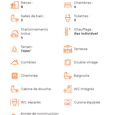
Pièces
:
Chambres
:
8
6
Salles de bain
:
Toilettes
:
3
3
Stationnements
Chauffage :
inclus
:
Gaz individuel
4
Terrain :
Terrasse
766m²
Combles
Double vitrage
Cheminée
Baignoire
Cabine de douche
WC intégrés
WC séparés
Cuisine équipée
Année de construction