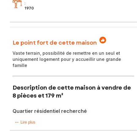
:
1970
Le point fort de cette maison
Vaste terrain, possibilité de remettre en un seul et
uniquement logement pour y accueillir une grande
famille
Description de cette maison à vendre de
8 pièces et 179 m²
Quartier résidentiel recherché
ACHÈRES, édifiée sur un terrain de 766 m2 entièrement
Lire plus
clos, MAISON élevée sur SOUS-SOL TOTAL semi-enterré
abritant le GARAGE (deux voitures) et rangement.