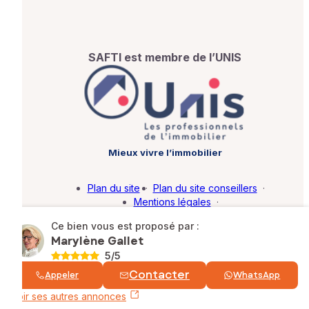
SAFTI est membre de l’UNIS
Mieux vivre l’immobilier
Plan du site
·
Plan du site conseillers
·
Mentions légales
·
Politique de protection des données
·
Ce bien vous est proposé par :
Barème d'honoraires
·
Paramétrer mes cookies
Marylène Gallet
5
/5
© SAFTI 2026. Tous droits réservés.
Contacter
Appeler
WhatsApp
Voir ses autres annonces