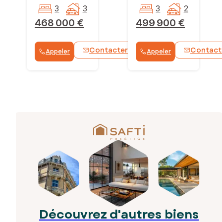
3
3
3
2
468 000 €
499 900 €
Contacter
Contact
Appeler
Appeler
WhatsApp
Découvrez d'autres biens