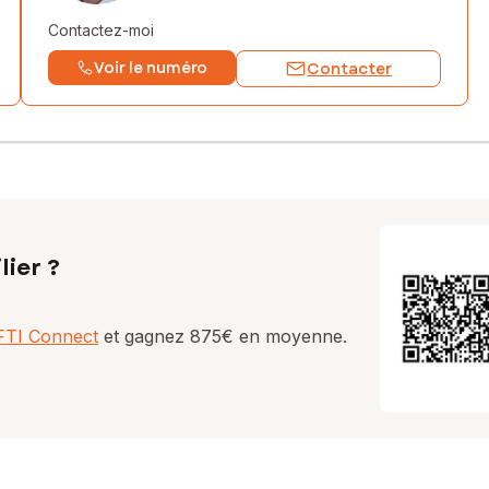
Contactez-moi
Voir le numéro
Contacter
lier ?
AFTI Connect
et gagnez 875€ en moyenne.