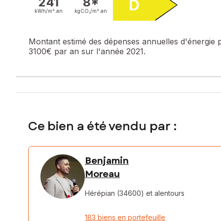
241
8*
D
kWh/m².
an
kgCO₂/m².
an
Montant estimé des dépenses annuelles d'énergie 
3100€ par an sur l'année 2021.
Ce bien a été vendu par :
Benjamin
Moreau
Hérépian (34600)
et alentours
183 biens en portefeuille