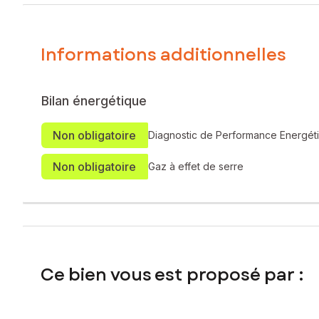
différents projets : habitation, stockage, atelier ou investiss
Le terrain permet également de créer un espace extérieur 
Informations additionnelles
Situé dans un environnement calme et agréable, le bien bé
Bien non soumis au DPE.
Bilan énergétique
Les informations sur les risques auxquels ce bien est expo
Non obligatoire
Diagnostic de Performance Energét
Prix de vente : 61 000 €
Non obligatoire
Honoraires charge vendeur
Gaz à effet de serre
Contactez votre conseiller SAFTI : Elise TERRIERE, Tél. : 0
Ce bien vous est proposé par :