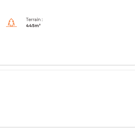
Terrain :
445m²
x granges en moellons offrent un beau potentiel de rénovation
sibilité de créer un étage. Cet ensemble peut convenir à