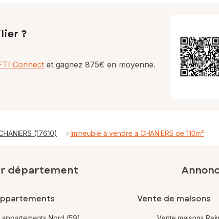
lier ?
AFTI Connect
et gagnez 875€ en moyenne.
>
 CHANIERS (17610)
Immeuble à vendre à CHANIERS de 110m²
ar département
Annonce
appartements
Vente de maisons
 appartements Nord (59)
Vente maisons Rei