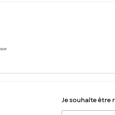
ement locatif.
agréable et personnalisé.
néficie de la proximité des écoles et des commerces, tout en profi
sé sont disponibles sur le site Géorisques : www.georisques.gouv.fr
ique
685470942, E-mail : elise.terriere@safti.fr - EI - Agent commercial 
Je souhaite être 
Indiquez votre nom