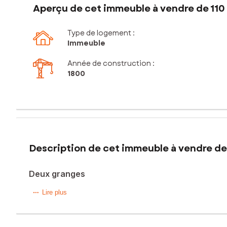
Aperçu de cet immeuble à vendre de 110
Type de logement :
Immeuble
Année de construction :
1800
Description de cet immeuble à vendre de
Deux granges
Situées à seulement 10 minutes de Saintes 17100 et à 20 
Lire plus
et d’aménagement.
Implantées sur une parcelle d’environ 457 m², elles dévelo