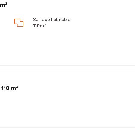
 m²
Surface habitable :
110m²
 110 m²
minutes de Cognac 16100, sur la commune de Chaniers17610, ces deu
ppent des surfaces d’environ 50 m² et 60 m², dont l’une avec la pos