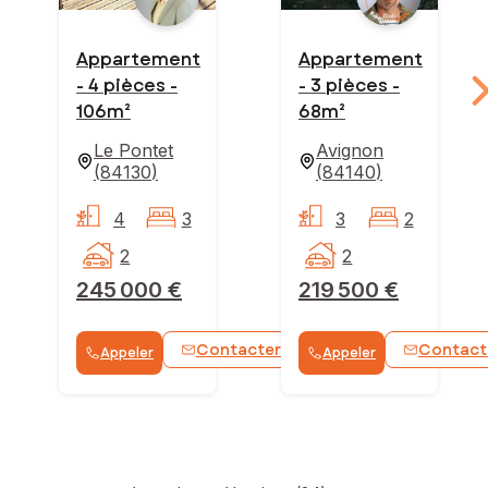
Appartement
Appartement
- 4 pièces -
- 3 pièces -
106m²
68m²
Le Pontet
Avignon
(
84130
)
(
84140
)
4
3
3
2
2
2
245 000 €
219 500 €
Contacter
Contact
Appeler
Appeler
WhatsApp