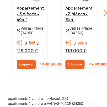
Appartement
Appartement
- 3 pièces -
- 3 pièces -
40m²
31m²
Valras-Plage
Valras-Plage
(
34350
)
(
34350
)
3
2
3
1
119 000 €
119 000 €
Contacter
Contact
Appeler
Appeler
WhatsApp
>
>
Appartements à vendre
Hérault (34)
>
Appartements à vendre à VALRAS-PLAGE (34350)