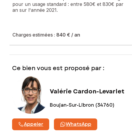
pour un usage standard :
entre 580€ et 830€ par
l'article L. 721-1 du code de la construction et de
an sur l'année 2021.
l'habitation).
Les informations sur les risques auxquels ce bien est
exposé sont disponibles sur le site Géorisques :
www.georisques.gouv.fr
Charges estimées :
840 €
/ an
Prix de vente : 117 000 €
Honoraires charge vendeur
Contactez votre conseiller SAFTI : Valérie CARDON-
Ce bien vous est proposé par :
LEVARLET, Tél. : 0605129291, E-mail : valerie.cardon-
levarlet@safti.fr - EI - Agent commercial immatriculé au RSAC
de Béziers sous le numéro 947946547
Valérie Cardon-Levarlet
Boujan-Sur-Libron (34760)
Appeler
WhatsApp