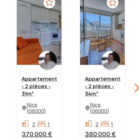
Appartement
Appartement
- 2 pièces -
- 2 pièces -
31m²
34m²
Nice
Nice
(
06000
)
(
06000
)
2
1
2
1
370 000 €
380 000 €