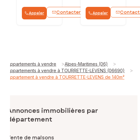
Contacter
Contact
Appeler
Appeler
WhatsApp
>
>
Appartements à vendre
Alpes-Maritimes (06)
>
Appartements à vendre à TOURRETTE-LEVENS (06690)
Appartement à vendre à TOURRETTE-LEVENS de 140m²
Annonces immobilières par
département
Vente de maisons