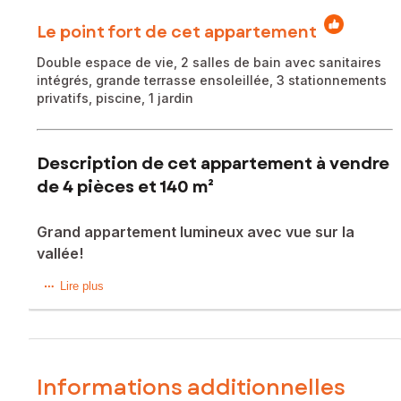
Le point fort de cet appartement
Double espace de vie, 2 salles de bain avec sanitaires
intégrés, grande terrasse ensoleillée, 3 stationnements
privatifs, piscine, 1 jardin
Description de cet appartement à vendre
de 4 pièces et 140 m²
Grand appartement lumineux avec vue sur la
vallée!
Duplex atypique à esprit maison : 140 m² de volumes rares
Lire plus
et lumineux. Sa cuisine ouverte s’intègre au double espace
de vie représentant 91m², tourné vers un environnement
naturel et verdoyant.
Ses atouts :
Informations additionnelles
- terrasse de 40 m² avec vue sur les collines