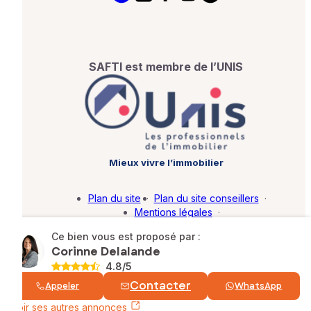
SAFTI est membre de l’UNIS
Mieux vivre l’immobilier
Plan du site
·
Plan du site conseillers
·
Mentions légales
·
Politique de protection des données
·
Ce bien vous est proposé par :
Barème d'honoraires
·
Paramétrer mes cookies
Corinne Delalande
4.8
/5
© SAFTI 2026. Tous droits réservés.
Contacter
Appeler
WhatsApp
Voir ses autres annonces